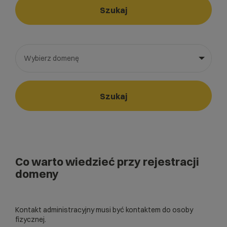
Szukaj
Wybierz domenę
Wybierz gotową listę. Użyj spacji, aby otworzyć.
Naciśnij spację, aby otworzyć listę, klawisze strzałek, aby nawi
Szukaj
Co warto wiedzieć przy rejestracji
domeny
Kontakt administracyjny musi być kontaktem do osoby
fizycznej.