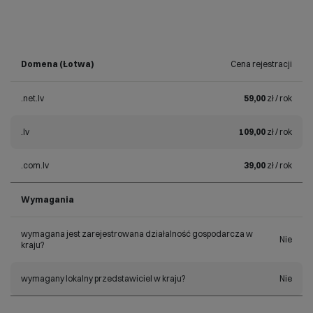
Domena (Łotwa)
Cena rejestracji
.net.lv
59,00
zł / rok
.lv
109,00
zł / rok
.com.lv
39,00
zł / rok
Wymagania
wymagana jest zarejestrowana działalność gospodarcza w
Nie
kraju?
wymagany lokalny przedstawiciel w kraju?
Nie