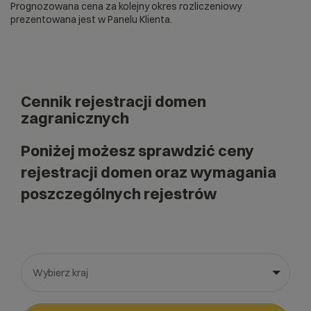
Prognozowana cena za kolejny okres rozliczeniowy
prezentowana jest w Panelu Klienta.
Cennik rejestracji domen
zagranicznych
Poniżej możesz sprawdzić ceny
rejestracji domen oraz wymagania
poszczególnych rejestrów
Wybierz kraj
Wybierz gotową listę. Użyj spacji, aby otworzyć.
Naciśnij spację, aby otworzyć listę, klawisze strzałek, aby nawi