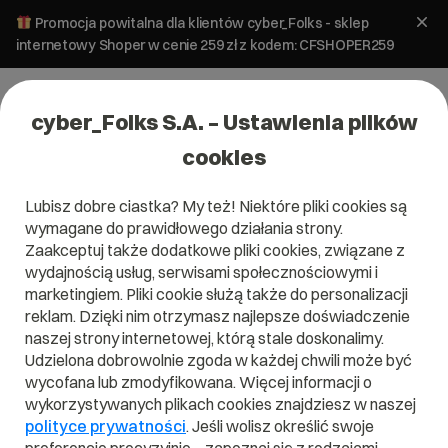
Promocja powitalna dla klientów cyber_Folks - sklep
internetowy Shoper w cenie 259 zł z kodem: CFSHOPER259
cyber_Folks S.A. – Ustawienia plików
cookies
Lubisz dobre ciastka? My też! Niektóre pliki cookies są
wymagane do prawidłowego działania strony.
Zaakceptuj także dodatkowe pliki cookies, związane z
Domena .com.lv
wydajnością usług, serwisami społecznościowymi i
marketingiem. Pliki cookie służą także do personalizacji
Zarejestruj adres www z domeną łotewską
reklam. Dzięki nim otrzymasz najlepsze doświadczenie
naszej strony internetowej, którą stale doskonalimy.
Udzielona dobrowolnie zgoda w każdej chwili może być
wycofana lub zmodyfikowana. Więcej informacji o
.com.lv
wykorzystywanych plikach cookies znajdziesz w naszej
polityce prywatności
. Jeśli wolisz określić swoje
Szukaj