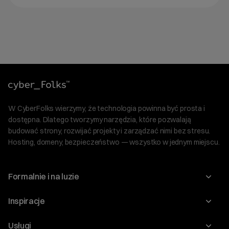
W CyberFolks wierzymy, że technologia powinna być prosta i
dostępna. Dlatego tworzymy narzędzia, które pozwalają
budować strony, rozwijać projekty i zarządzać nimi bez stresu.
Hosting, domeny, bezpieczeństwo — wszystko w jednym miejscu.
Formalnie i na luzie
O nas
Inspiracje
Relacje inwestorskie
Blog
Usługi