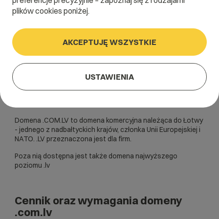
preferencje precyzyjnie – zapoznaj się z rodzajami
plików cookies poniżej.
AKCEPTUJĘ WSZYSTKIE
USTAWIENIA
Domena .COM.LV to domena komercyjna należąca do Łotwy
- jednego z nadbałtyckich krajów, członka Unii Europejskiej i
NATO. .LV przeznaczona jest dla firm.
Poza nią dostępna jest także domena najwyższego
poziomu .lv
Cennik oraz wymagania domeny
.com.lv