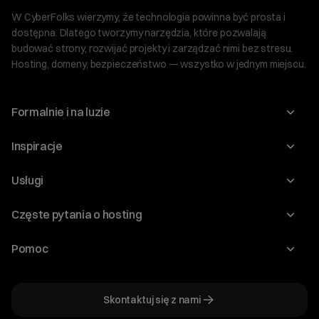
W CyberFolks wierzymy, że technologia powinna być prosta i
dostępna. Dlatego tworzymy narzędzia, które pozwalają
budować strony, rozwijać projekty i zarządzać nimi bez stresu.
Hosting, domeny, bezpieczeństwo — wszystko w jednym miejscu.
Formalnie i na luzie
O nas
Inspiracje
Relacje inwestorskie
Blog
Usługi
Program Korzyści dla Inwestorów
Słownik IT
Domeny
Regulaminy i specyfikacje
Częste pytania o hosting
WordPress
Certyfikaty SSL
Raporty i dokumenty
Jak przenieść stronę?
Audyt stron
Pomoc
Hosting www
Cennik domen
Jak przenieść domenę?
Generator polityki prywatności
Pomoc cyber_Folks
Hosting dla WordPress
Cennik hostingu, vps, ssl
Jak założyć stronę na WordPress?
Program partnerski
Skontaktuj się z nami
Hosting dla WooCommerce
Plany wsparcia – Serwery dedykowane
Jak uruchomić sklep internetowy?