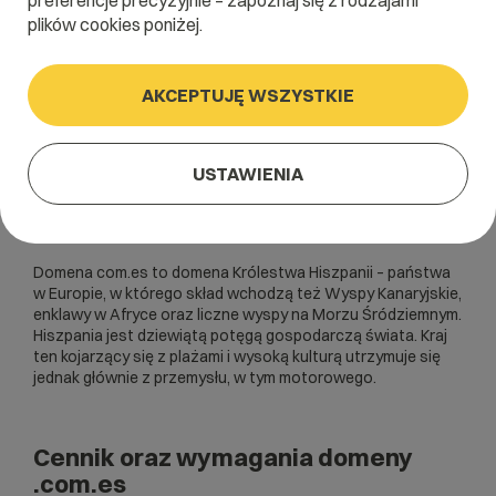
preferencje precyzyjnie – zapoznaj się z rodzajami
plików cookies poniżej.
AKCEPTUJĘ WSZYSTKIE
USTAWIENIA
Domena com.es to domena Królestwa Hiszpanii – państwa
w Europie, w którego skład wchodzą też Wyspy Kanaryjskie,
enklawy w Afryce oraz liczne wyspy na Morzu Śródziemnym.
Hiszpania jest dziewiątą potęgą gospodarczą świata. Kraj
ten kojarzący się z plażami i wysoką kulturą utrzymuje się
jednak głównie z przemysłu, w tym motorowego.
Cennik oraz wymagania domeny
.com.es