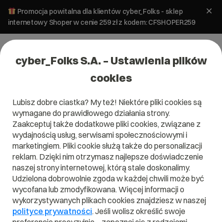
Promocja powitalna dla klientów cyber_Folks - sklep
internetowy Shoper w cenie 259 zł z kodem: CFSHOPER259
cyber_Folks S.A. – Ustawienia plików
cookies
Lubisz dobre ciastka? My też! Niektóre pliki cookies są
wymagane do prawidłowego działania strony.
Zaakceptuj także dodatkowe pliki cookies, związane z
Domena .com.es
wydajnością usług, serwisami społecznościowymi i
marketingiem. Pliki cookie służą także do personalizacji
Zarejestruj adres www z domeną hiszpańską
reklam. Dzięki nim otrzymasz najlepsze doświadczenie
naszej strony internetowej, którą stale doskonalimy.
Udzielona dobrowolnie zgoda w każdej chwili może być
wycofana lub zmodyfikowana. Więcej informacji o
.com.es
wykorzystywanych plikach cookies znajdziesz w naszej
polityce prywatności
. Jeśli wolisz określić swoje
Szukaj