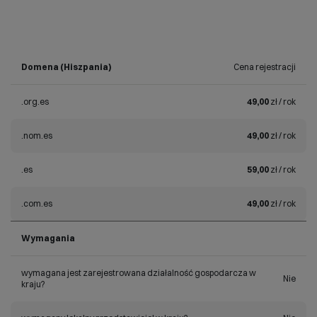
Domena (Hiszpania)
Cena rejestracji
.org.es
49,00
zł / rok
.nom.es
49,00
zł / rok
.es
59,00
zł / rok
.com.es
49,00
zł / rok
Wymagania
wymagana jest zarejestrowana działalność gospodarcza w
Nie
kraju?