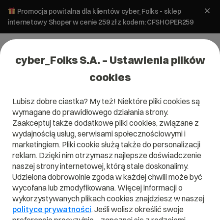
Promocja powitalna dla klientów cyber_Folks - sklep
internetowy Shoper w cenie 259 zł z kodem: CFSHOPER259
cyber_Folks S.A. – Ustawienia plików
cookies
Lubisz dobre ciastka? My też! Niektóre pliki cookies są
wymagane do prawidłowego działania strony.
Zaakceptuj także dodatkowe pliki cookies, związane z
Domena .com.co
wydajnością usług, serwisami społecznościowymi i
marketingiem. Pliki cookie służą także do personalizacji
Zarejestruj adres www z domeną kolumbijską
reklam. Dzięki nim otrzymasz najlepsze doświadczenie
naszej strony internetowej, którą stale doskonalimy.
Udzielona dobrowolnie zgoda w każdej chwili może być
wycofana lub zmodyfikowana. Więcej informacji o
.com.co
wykorzystywanych plikach cookies znajdziesz w naszej
polityce prywatności
. Jeśli wolisz określić swoje
Szukaj