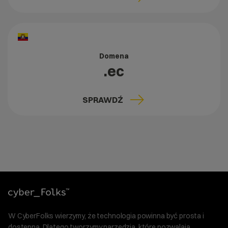
Domena
.ec
SPRAWDŹ
W CyberFolks wierzymy, że technologia powinna być prosta i
dostępna. Dlatego tworzymy narzędzia, które pozwalają