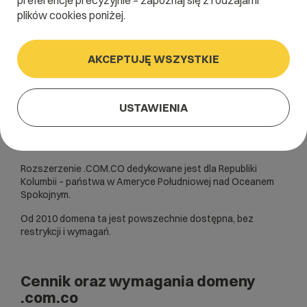
preferencje precyzyjnie – zapoznaj się z rodzajami
plików cookies poniżej.
AKCEPTUJĘ WSZYSTKIE
USTAWIENIA
Rozszerzenie .COM.CO dedykowane jest dla Republiki
Kolumbii – państwa w Ameryce Południowej nad Oceanem
Spokojnym.
Od 2010 domena ta jest powszechnie dostępna, bez
restrykcji i wymagań.
Cennik oraz wymagania domeny
.com.co