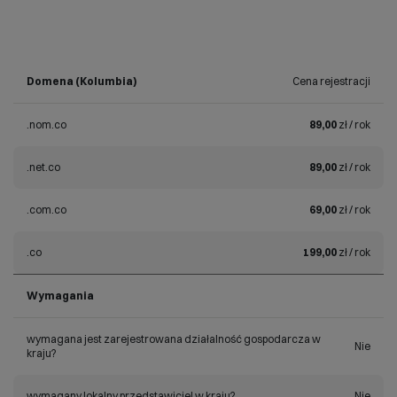
Domena (Kolumbia)
Cena rejestracji
.nom.co
89,00
zł / rok
.net.co
89,00
zł / rok
.com.co
69,00
zł / rok
.co
199,00
zł / rok
Wymagania
wymagana jest zarejestrowana działalność gospodarcza w
Nie
kraju?
wymagany lokalny przedstawiciel w kraju?
Nie