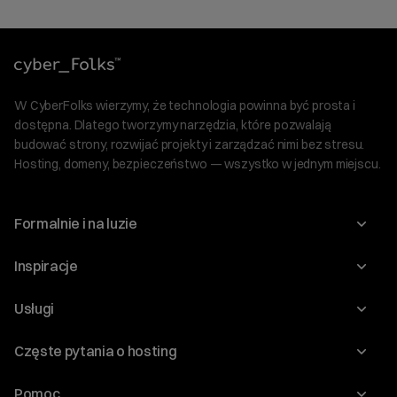
W CyberFolks wierzymy, że technologia powinna być prosta i
dostępna. Dlatego tworzymy narzędzia, które pozwalają
budować strony, rozwijać projekty i zarządzać nimi bez stresu.
Hosting, domeny, bezpieczeństwo — wszystko w jednym miejscu.
Formalnie i na luzie
O nas
Inspiracje
Relacje inwestorskie
Blog
Usługi
Program Korzyści dla Inwestorów
Słownik IT
Domeny
Regulaminy i specyfikacje
Częste pytania o hosting
WordPress
Certyfikaty SSL
Raporty i dokumenty
Jak przenieść stronę?
Audyt stron
Pomoc