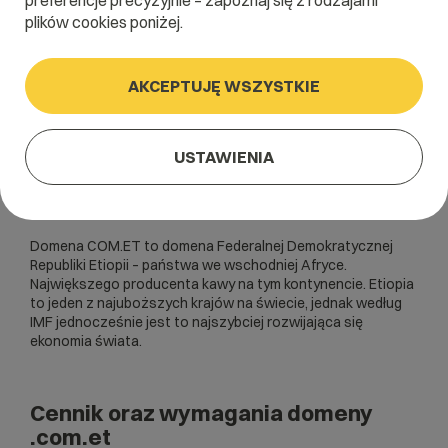
preferencje precyzyjnie – zapoznaj się z rodzajami
plików cookies poniżej.
AKCEPTUJĘ WSZYSTKIE
USTAWIENIA
Domena COM.ET to domena Federalnej Demokratycznej
Republiki Etiopii – państwa we wschodniej Afryce.
Największego producenta kawy na tym kontynencie. Etiopia
to jeden z najuboższych krajów na świecie, jednak według
IMF jednocześnie jest to najszybciej rozwijająca się
ekonomia świata.
Cennik oraz wymagania domeny
.com.et