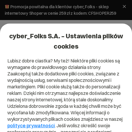
Promocja powitalna dla klientów cyber_Folks - sklep
internetowy Shoper w cenie 259 zł z kodem: CFSHOPER259
cyber_Folks S.A. – Ustawienia plików
cookies
Lubisz dobre ciastka? My też! Niektóre pliki cookies są
wymagane do prawidłowego działania strony.
Zaakceptuj także dodatkowe pliki cookies, związane z
Domena .com.et
wydajnością usług, serwisami społecznościowymi i
marketingiem. Pliki cookie służą także do personalizacji
Zarejestruj adres www z domeną Etiopii
reklam. Dzięki nim otrzymasz najlepsze doświadczenie
naszej strony internetowej, którą stale doskonalimy.
Udzielona dobrowolnie zgoda w każdej chwili może być
wycofana lub zmodyfikowana. Więcej informacji o
.com.et
wykorzystywanych plikach cookies znajdziesz w naszej
polityce prywatności
. Jeśli wolisz określić swoje
Szukaj