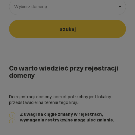
Wybierz domenę
Wybierz gotową listę. Użyj spacji, aby otworzyć.
Naciśnij spację, aby otworzyć listę, klawisze strzałek, aby nawi
Szukaj
Co warto wiedzieć przy rejestracji
domeny
Do rejestracji domeny .com.et potrzebny jest lokalny
przedstawiciel na terenie tego kraju.
Z uwagi na ciągłe zmiany w rejestrach,
wymagania restrykcyjne mogą ulec zmianie.