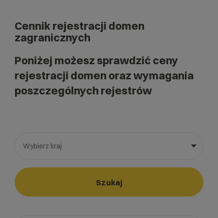
Cennik rejestracji domen
zagranicznych
Poniżej możesz sprawdzić ceny
rejestracji domen oraz wymagania
poszczególnych rejestrów
Wybierz kraj
Wybierz gotową listę. Użyj spacji, aby otworzyć.
Naciśnij spację, aby otworzyć listę, klawisze strzałek, aby nawi
Szukaj