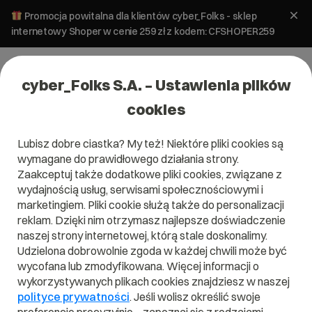
Promocja powitalna dla klientów cyber_Folks - sklep
internetowy Shoper w cenie 259 zł z kodem: CFSHOPER259
cyber_Folks S.A. – Ustawienia plików
cookies
Lubisz dobre ciastka? My też! Niektóre pliki cookies są
wymagane do prawidłowego działania strony.
Zaakceptuj także dodatkowe pliki cookies, związane z
Domena .yt
wydajnością usług, serwisami społecznościowymi i
marketingiem. Pliki cookie służą także do personalizacji
Zarejestruj adres www z domeną Majotty
reklam. Dzięki nim otrzymasz najlepsze doświadczenie
naszej strony internetowej, którą stale doskonalimy.
Udzielona dobrowolnie zgoda w każdej chwili może być
wycofana lub zmodyfikowana. Więcej informacji o
.yt
wykorzystywanych plikach cookies znajdziesz w naszej
polityce prywatności
. Jeśli wolisz określić swoje
Szukaj