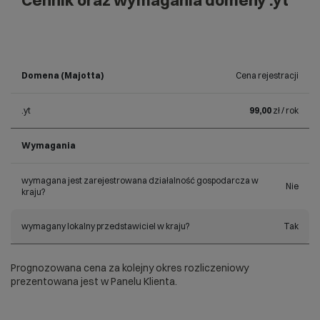
Cennik oraz wymagania domeny .yt
Domena (Majotta)
Cena rejestracji
.yt
99,00
zł / rok
Wymagania
wymagana jest zarejestrowana działalność gospodarcza w
Nie
kraju?
wymagany lokalny przedstawiciel w kraju?
Tak
Prognozowana cena za kolejny okres rozliczeniowy
prezentowana jest w Panelu Klienta.