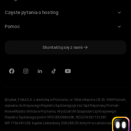
Program Korzyści dla Inwestorów
Słownik IT
Domeny
Regulaminy i specyfikacje
Częste pytania o hosting
WordPress
Certyfikaty SSL
Raporty i dokumenty
Jak przenieść stronę?
Audyt stron
Pomoc
Hosting www
Cennik domen
Jak przenieść domenę?
Generator polityki prywatności
Pomoc cyber_Folks
Hosting dla WordPress
Cennik hostingu, vps, ssl
Jak założyć stronę na WordPress?
Program partnerski
Skontaktuj się z nami
Hosting dla WooCommerce
Plany wsparcia – Serwery dedykowane
Jak uruchomić sklep internetowy?
Mówią o nas
Witaj! Jestem robo_Folks.
Hosting dla PrestaShop
W czym mogę pomóc?
Plany wsparcia – Serwery VPS
Kliknij kafelek albo napisz wiadomość
Serwery VPS
— znajdziemy rozwiązanie
Kariera
Wybór hostingu
Wybór domeny
Serwery dedykowane
Aktualny stan pracy serwerów
Bazy danych
Konfiguracja email
Sklepy internetowe
+
Optymalizacja wydajności
więcej
Plan połączenia cyber_Folks S.A. z Shoper S.A.
CDN
©cyber_Folks S.A. z siedzibą w Poznaniu, ul. Wierzbięcice 1B, 61-569 Poznań,
Ustawienia cookies
wpisana do Krajowego Rejestru Sądowego przez Sąd Rejonowy Poznań -
Nowe Miasto i Wilda w Poznaniu, Wydział VIII Gospodarczy Krajowego
Rejestru Sądowego pod nr KRS 0000685595, REGON 367731587,
NIP 7792467259, kapitał zakładowy 306.288,00 złotych w całości wpłacony.