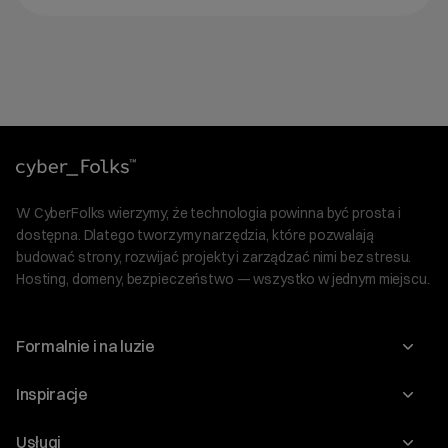
W CyberFolks wierzymy, że technologia powinna być prosta i
dostępna. Dlatego tworzymy narzędzia, które pozwalają
budować strony, rozwijać projekty i zarządzać nimi bez stresu.
Hosting, domeny, bezpieczeństwo — wszystko w jednym miejscu.
Formalnie i na luzie
O nas
Inspiracje
Relacje inwestorskie
Blog
Usługi