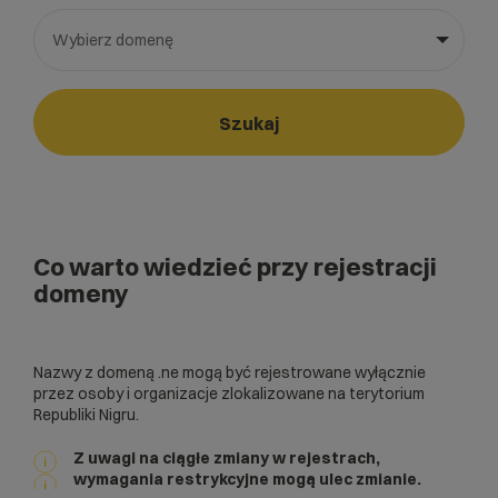
Wybierz domenę
Wybierz gotową listę. Użyj spacji, aby otworzyć.
Naciśnij spację, aby otworzyć listę, klawisze strzałek, aby nawi
Szukaj
Co warto wiedzieć przy rejestracji
domeny
Nazwy z domeną .ne mogą być rejestrowane wyłącznie
przez osoby i organizacje zlokalizowane na terytorium
Republiki Nigru.
Z uwagi na ciągłe zmiany w rejestrach,
wymagania restrykcyjne mogą ulec zmianie.