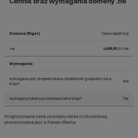
Cennik oraz wymagania domeny .ne
Domena (Niger)
Cena rejestracji
.ne
1499,00
zł / rok
Wymagania
wymagana jest zarejestrowana działalność gospodarcza w
Nie
kraju?
wymagany lokalny przedstawiciel w kraju?
Tak
Prognozowana cena za kolejny okres rozliczeniowy
prezentowana jest w Panelu Klienta.