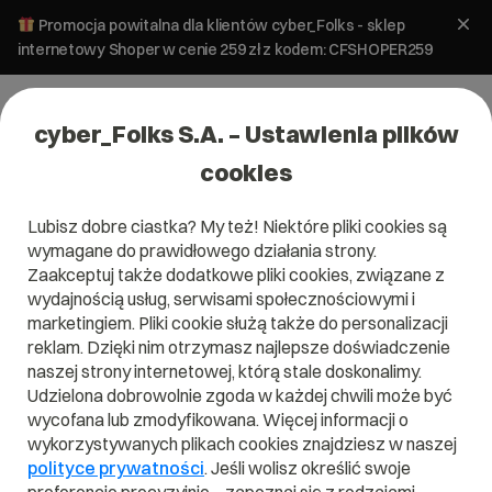
Promocja powitalna dla klientów cyber_Folks - sklep
internetowy Shoper w cenie 259 zł z kodem: CFSHOPER259
cyber_Folks S.A. – Ustawienia plików
cookies
Lubisz dobre ciastka? My też! Niektóre pliki cookies są
wymagane do prawidłowego działania strony.
Zaakceptuj także dodatkowe pliki cookies, związane z
Domena .ne
wydajnością usług, serwisami społecznościowymi i
marketingiem. Pliki cookie służą także do personalizacji
Zarejestruj adres www z domeną Nigru
reklam. Dzięki nim otrzymasz najlepsze doświadczenie
naszej strony internetowej, którą stale doskonalimy.
Udzielona dobrowolnie zgoda w każdej chwili może być
wycofana lub zmodyfikowana. Więcej informacji o
.ne
wykorzystywanych plikach cookies znajdziesz w naszej
polityce prywatności
. Jeśli wolisz określić swoje
Szukaj