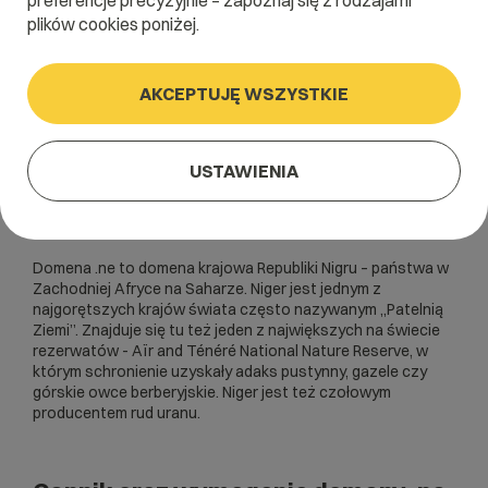
preferencje precyzyjnie – zapoznaj się z rodzajami
plików cookies poniżej.
AKCEPTUJĘ WSZYSTKIE
USTAWIENIA
Domena .ne to domena krajowa Republiki Nigru – państwa w
Zachodniej Afryce na Saharze. Niger jest jednym z
najgorętszych krajów świata często nazywanym „Patelnią
Ziemi”. Znajduje się tu też jeden z największych na świecie
rezerwatów - Aïr and Ténéré National Nature Reserve, w
którym schronienie uzyskały adaks pustynny, gazele czy
górskie owce berberyjskie. Niger jest też czołowym
producentem rud uranu.