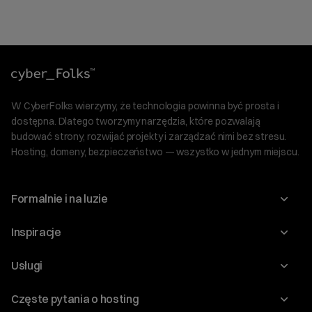
W CyberFolks wierzymy, że technologia powinna być prosta i
dostępna. Dlatego tworzymy narzędzia, które pozwalają
budować strony, rozwijać projekty i zarządzać nimi bez stresu.
Hosting, domeny, bezpieczeństwo — wszystko w jednym miejscu.
Formalnie i na luzie
O nas
Inspiracje
Relacje inwestorskie
Blog
Usługi
Program Korzyści dla Inwestorów
Słownik IT
Domeny
Regulaminy i specyfikacje
Częste pytania o hosting
WordPress