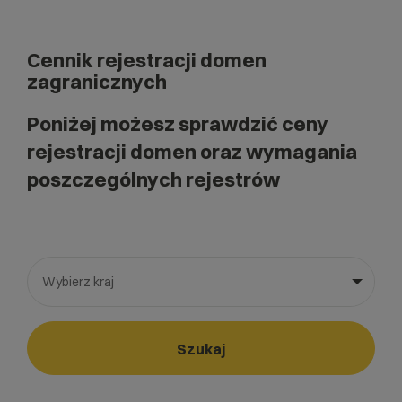
Cennik rejestracji domen
zagranicznych
Poniżej możesz sprawdzić ceny
rejestracji domen oraz wymagania
poszczególnych rejestrów
Wybierz kraj
Wybierz gotową listę. Użyj spacji, aby otworzyć.
Naciśnij spację, aby otworzyć listę, klawisze strzałek, aby nawi
Szukaj