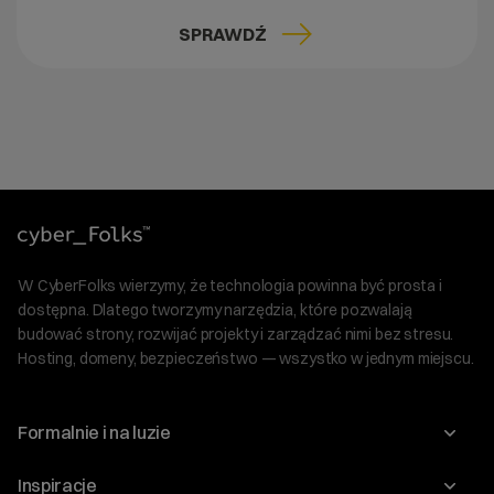
SPRAWDŹ
W CyberFolks wierzymy, że technologia powinna być prosta i
dostępna. Dlatego tworzymy narzędzia, które pozwalają
budować strony, rozwijać projekty i zarządzać nimi bez stresu.
Hosting, domeny, bezpieczeństwo — wszystko w jednym miejscu.
Formalnie i na luzie
O nas
Inspiracje