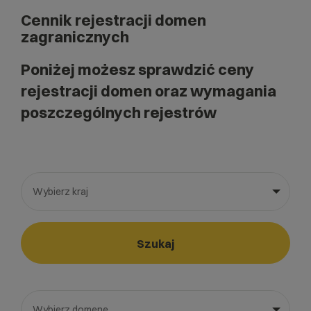
Cennik rejestracji domen
zagranicznych
Poniżej możesz sprawdzić ceny
rejestracji domen oraz wymagania
poszczególnych rejestrów
Wybierz kraj
Wybierz gotową listę. Użyj spacji, aby otworzyć.
Naciśnij spację, aby otworzyć listę, klawisze strzałek, aby nawi
Szukaj
Wybierz domenę