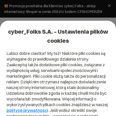
Promocja powitalna dla klientów cyber_Folks - sklep
internetowy Shoper w cenie 259 zł z kodem: CFSHOPER259
cyber_Folks S.A. – Ustawienia plików
cookies
Lubisz dobre ciastka? My też! Niektóre pliki cookies są
wymagane do prawidłowego działania strony.
Zaakceptuj także dodatkowe pliki cookies, związane z
Domena .sn
wydajnością usług, serwisami społecznościowymi i
marketingiem. Pliki cookie służą także do personalizacji
Zarejestruj adres www z domeną Senegalu
reklam. Dzięki nim otrzymasz najlepsze doświadczenie
naszej strony internetowej, którą stale doskonalimy.
Udzielona dobrowolnie zgoda w każdej chwili może być
wycofana lub zmodyfikowana. Więcej informacji o
.sn
wykorzystywanych plikach cookies znajdziesz w naszej
polityce prywatności
. Jeśli wolisz określić swoje
Szukaj