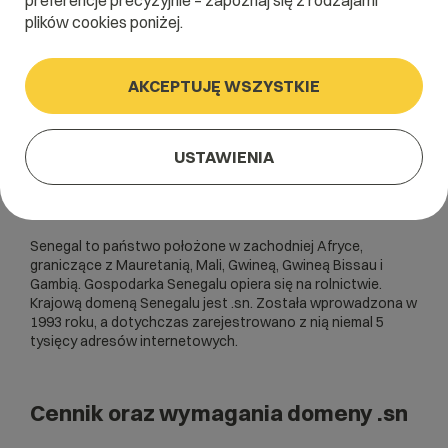
preferencje precyzyjnie – zapoznaj się z rodzajami
plików cookies poniżej.
AKCEPTUJĘ WSZYSTKIE
USTAWIENIA
Senegal to państwo położone w zachodniej Afryce,
graniczące z Mauretanią, Mali, Gwineą, Gwineą Bissau i
Gambią. Gospodarka Senegalu opiera się na rolnictwie.
Krajową domeną Senegalu jest .sn. Została wprowadzona w
1993 roku, a dotychczas zarejestrowano z nią niemal 5
tysięcy adresów internetowych.
Cennik oraz wymagania domeny .sn