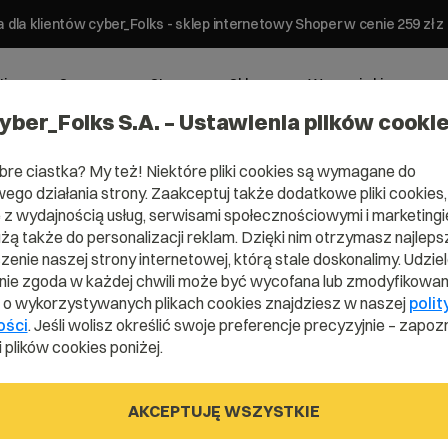
 dla klientów cyber_Folks - sklep internetowy Shoper w cenie 259 z
ting
Serwery
Strony
Sklepy
Wsparcie biznesowe
yber_Folks S.A. – Ustawienia plików cooki
bre ciastka? My też! Niektóre pliki cookies są wymagane do
ego działania strony. Zaakceptuj także dodatkowe pliki cookies,
z wydajnością usług, serwisami społecznościowymi i marketingie
użą także do personalizacji reklam. Dzięki nim otrzymasz najleps
Domena .rw
enie naszej strony internetowej, którą stale doskonalimy. Udzie
ie zgoda w każdej chwili może być wycofana lub zmodyfikowan
i o wykorzystywanych plikach cookies znajdziesz w naszej
polit
ości
. Jeśli wolisz określić swoje preferencje precyzyjnie – zapozn
Zarejestruj adres www z domeną Rwandy
 plików cookies poniżej.
AKCEPTUJĘ WSZYSTKIE
.rw