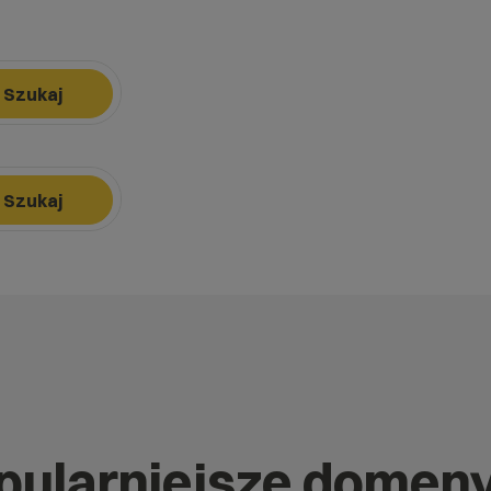
Szukaj
k, aby nawigować, Enter, aby wybrać opcję, Escape, aby zamknąć.
Szukaj
k, aby nawigować, Enter, aby wybrać opcję, Escape, aby zamknąć.
opularniejsze domen