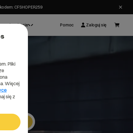
ł z kodem: CFSHOPER259
Inspiracje
Pomoc
Zaloguj się
es
m. Pliki
ze
lona
a. Więcej
yce
aj się z
Szukaj