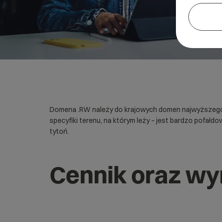
Domena .RW należy do krajowych domen najwyższego p
specyfiki terenu, na którym leży – jest bardzo pofałd
tytoń.
Cennik oraz w