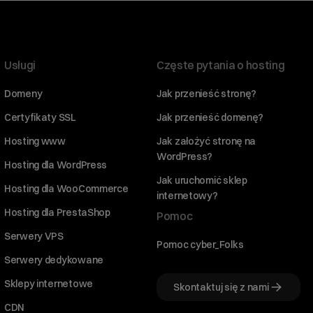
Usługi
Częste pytania o hosting
Domeny
Jak przenieść stronę?
Certyfikaty SSL
Jak przenieść domenę?
Hosting www
Jak założyć stronę na
WordPress?
Hosting dla WordPress
Jak uruchomić sklep
Hosting dla WooCommerce
internetowy?
Hosting dla PrestaShop
Pomoc
Serwery VPS
Pomoc cyber_Folks
Serwery dedykowane
Sklepy internetowe
Skontaktuj się z nami
CDN