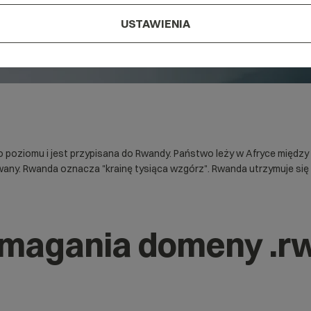
USTAWIENIA
oziomu i jest przypisana do Rwandy. Państwo leży w Afryce między T
owany. Rwanda oznacza "krainę tysiąca wzgórz". Rwanda utrzymuje się z
ymagania domeny .r