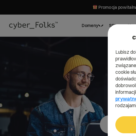
Promocja powitalna
Domeny
SSL
Hos
c
Lubisz do
prawidłow
związane 
cookie sł
doświadcz
dobrowoln
informacj
prywatn
rodzajami