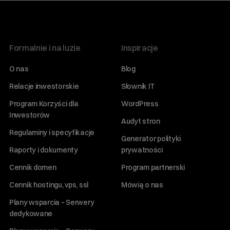
Formalnie i na luzie
Inspiracje
O nas
Blog
Relacje inwestorskie
Słownik IT
Program Korzyści dla
WordPress
Inwestorów
Audyt stron
Regulaminy i specyfikacje
Generator polityki
Raporty i dokumenty
prywatności
Cennik domen
Program partnerski
Cennik hostingu, vps, ssl
Mówią o nas
Plany wsparcia – Serwery
dedykowane