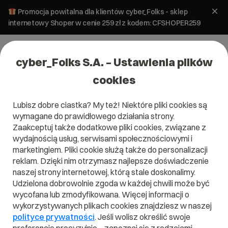
Promocja powitalna dla klientów cyber_Folks - sklep
internetowy Shoper w cenie 259 zł z kodem: CFSHOPER259
cyber_Folks S.A. – Ustawienia plików
cookies
Lubisz dobre ciastka? My też! Niektóre pliki cookies są
wymagane do prawidłowego działania strony.
Zaakceptuj także dodatkowe pliki cookies, związane z
Domena .bj
wydajnością usług, serwisami społecznościowymi i
marketingiem. Pliki cookie służą także do personalizacji
Zarejestruj adres www z domeną Beninu
reklam. Dzięki nim otrzymasz najlepsze doświadczenie
naszej strony internetowej, którą stale doskonalimy.
Udzielona dobrowolnie zgoda w każdej chwili może być
wycofana lub zmodyfikowana. Więcej informacji o
.bj
wykorzystywanych plikach cookies znajdziesz w naszej
polityce prywatności
. Jeśli wolisz określić swoje
Szukaj