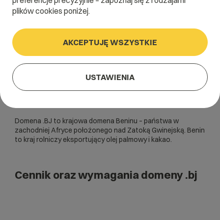
preferencje precyzyjnie – zapoznaj się z rodzajami
plików cookies poniżej.
AKCEPTUJĘ WSZYSTKIE
USTAWIENIA
Domena .BJ to krajowa domena Beninu – państwa w
zachodniej Afryce położonego nad Zatoką Gwinejską. Benin
to kraj rolniczy eksportujący olej palmowy i kakao.
Cennik oraz wymagania domeny .bj