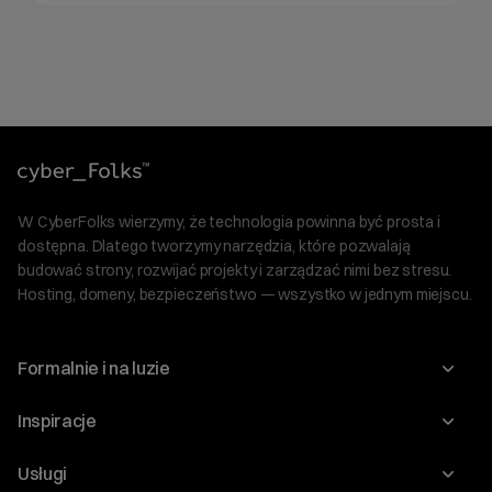
W CyberFolks wierzymy, że technologia powinna być prosta i
dostępna. Dlatego tworzymy narzędzia, które pozwalają
budować strony, rozwijać projekty i zarządzać nimi bez stresu.
Hosting, domeny, bezpieczeństwo — wszystko w jednym miejscu.
Formalnie i na luzie
O nas
Inspiracje
Relacje inwestorskie
Blog
Usługi
Program Korzyści dla Inwestorów