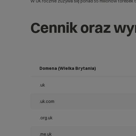
W UK rocznie zużywa się ponad 55 milionów torebek t
Cennik oraz wy
Domena (Wielka Brytania)
.uk
.uk.com
.org.uk
.me.uk