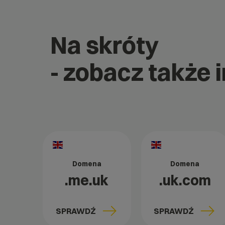
Na skróty
- zobacz także
Domena
Domena
.me.uk
.uk.com
SPRAWDŹ
SPRAWDŹ