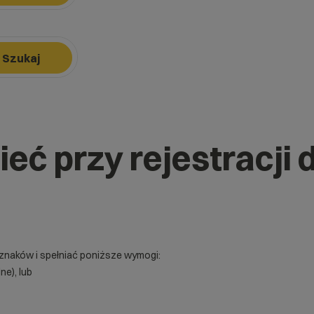
k, aby nawigować, Enter, aby wybrać opcję, Escape, aby zamknąć.
Szukaj
k, aby nawigować, Enter, aby wybrać opcję, Escape, aby zamknąć.
ieć przy rejestracji
 znaków i spełniać poniższe wymogi:
ne), lub