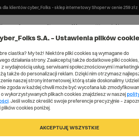
 dla klientów cyber_Folks - sklep internetowy Shoper w cenie 259 z
ting
Serwery
Strony
Sklepy
Wsparcie biznesowe
yber_Folks S.A. – Ustawienia plików cooki
bre ciastka? My też! Niektóre pliki cookies są wymagane do
ego działania strony. Zaakceptuj także dodatkowe pliki cookies,
z wydajnością usług, serwisami społecznościowymi i marketingie
użą także do personalizacji reklam. Dzięki nim otrzymasz najleps
Domena .co.u
enie naszej strony internetowej, którą stale doskonalimy. Udzie
ie zgoda w każdej chwili może być wycofana lub zmodyfikowan
i o wykorzystywanych plikach cookies znajdziesz w naszej
polit
ości
. Jeśli wolisz określić swoje preferencje precyzyjnie – zapozn
Zarejestruj adres www z domeną brytyjską
 plików cookies poniżej.
AKCEPTUJĘ WSZYSTKIE
.co.uk