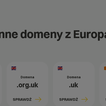
 inne domeny z Europ
Domena
Domena
.org.uk
.uk
SPRAWDŹ
SPRAWDŹ