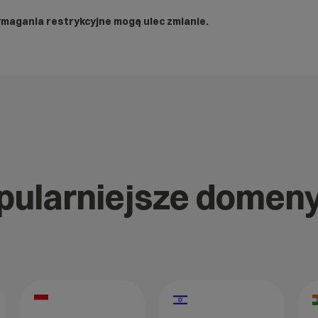
ymagania restrykcyjne mogą ulec zmianie.
opularniejsze domen