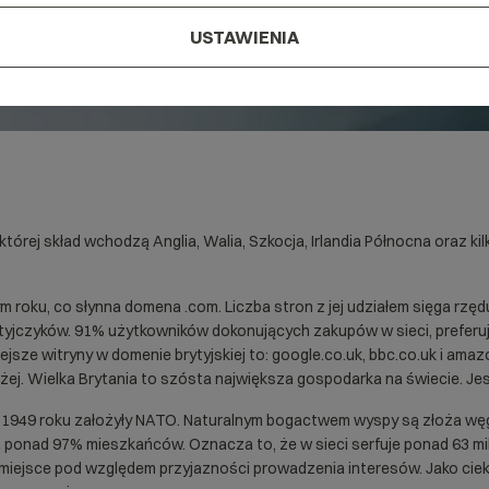
USTAWIENIA
której skład wchodzą Anglia, Walia, Szkocja, Irlandia Północna oraz 
 roku, co słynna domena .com. Liczba stron z jej udziałem sięga rzę
yjczyków. 91% użytkowników dokonujących zakupów w sieci, preferuj
sze witryny w domenie brytyjskiej to: google.co.uk, bbc.co.uk i amaz
żej. Wielka Brytania to szósta największa gospodarka na świecie. Je
w 1949 roku założyły NATO. Naturalnym bogactwem wyspy są złoża węg
 ma ponad 97% mieszkańców. Oznacza to, że w sieci serfuje ponad 63 m
1 miejsce pod względem przyjazności prowadzenia interesów. Jako c