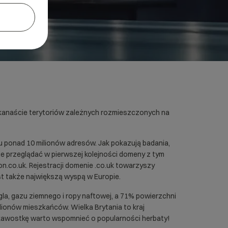
kilkanaście terytoriów zależnych rozmieszczonych na
du ponad 10 milionów adresów. Jak pokazują badania,
e przeglądać w pierwszej kolejności domeny z tym
on.co.uk. Rejestracji domenie .co.uk towarzyszy
st także największą wyspą w Europie.
la, gazu ziemnego i ropy naftowej, a 71% powierzchni
ilionów mieszkańców. Wielka Brytania to kraj
iekawostkę warto wspomnieć o popularności herbaty!