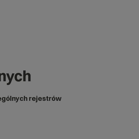
znych
ególnych rejestrów