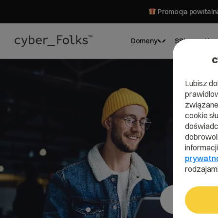
Promocja powitalna
Domeny
SSL
Hos
c
Lubisz do
prawidłow
związane 
cookie sł
doświadcz
dobrowoln
informacj
prywatn
rodzajami