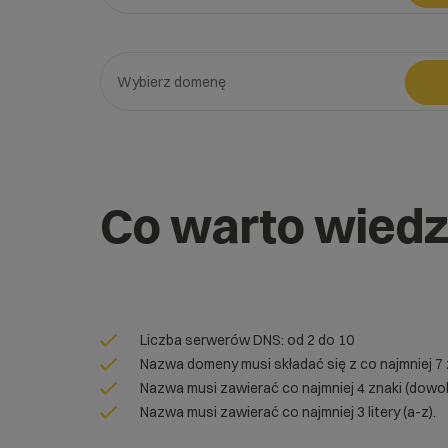
Wybierz gotową listę. Użyj spacji, aby otworzyć.
Naciśnij spację, aby otworzyć listę, klawisze strzałe
Wybierz domenę
Wybierz gotową listę. Użyj spacji, aby otworzyć.
Naciśnij spację, aby otworzyć listę, klawisze strzałe
Co warto wiedz
Liczba serwerów DNS: od 2 do 10
Nazwa domeny musi składać się z co najmniej 7
Nazwa musi zawierać co najmniej 4 znaki (dowol
Nazwa musi zawierać co najmniej 3 litery (a-z).