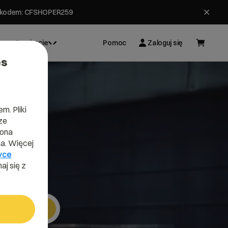
ł z kodem: CFSHOPER259
Inspiracje
Pomoc
Zaloguj się
es
m. Pliki
ze
k
lona
a. Więcej
yce
aj się z
Szukaj