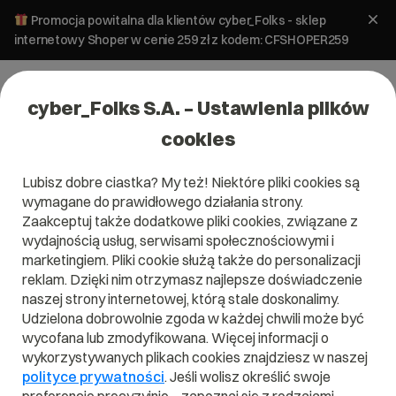
Promocja powitalna dla klientów cyber_Folks - sklep
internetowy Shoper w cenie 259 zł z kodem: CFSHOPER259
cyber_Folks S.A. – Ustawienia plików
cookies
Lubisz dobre ciastka? My też! Niektóre pliki cookies są
wymagane do prawidłowego działania strony.
Zaakceptuj także dodatkowe pliki cookies, związane z
Domena .bt
wydajnością usług, serwisami społecznościowymi i
marketingiem. Pliki cookie służą także do personalizacji
Zarejestruj adres www z domeną Królestwa Bhutanu
reklam. Dzięki nim otrzymasz najlepsze doświadczenie
naszej strony internetowej, którą stale doskonalimy.
Udzielona dobrowolnie zgoda w każdej chwili może być
wycofana lub zmodyfikowana. Więcej informacji o
.bt
wykorzystywanych plikach cookies znajdziesz w naszej
polityce prywatności
. Jeśli wolisz określić swoje
Szukaj