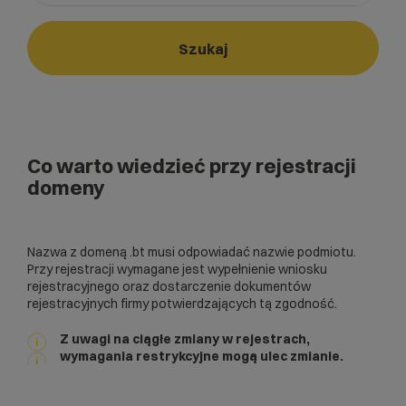
Wybierz gotową listę. Użyj spacji, aby otworzyć.
Naciśnij spację, aby otworzyć listę, klawisze strzałek, aby nawi
Szukaj
Co warto wiedzieć przy rejestracji
domeny
Nazwa z domeną .bt musi odpowiadać nazwie podmiotu.
Przy rejestracji wymagane jest wypełnienie wniosku
rejestracyjnego oraz dostarczenie dokumentów
rejestracyjnych firmy potwierdzających tą zgodność.
Z uwagi na ciągłe zmiany w rejestrach,
wymagania restrykcyjne mogą ulec zmianie.