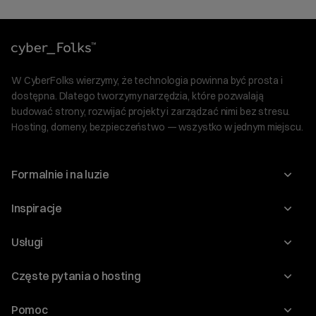
W CyberFolks wierzymy, że technologia powinna być prosta i
dostępna. Dlatego tworzymy narzędzia, które pozwalają
budować strony, rozwijać projekty i zarządzać nimi bez stresu.
Hosting, domeny, bezpieczeństwo — wszystko w jednym miejscu.
Formalnie i na luzie
O nas
Inspiracje
Relacje inwestorskie
Blog
Usługi
Program Korzyści dla Inwestorów
Słownik IT
Domeny
Regulaminy i specyfikacje
Częste pytania o hosting
WordPress
Certyfikaty SSL
Raporty i dokumenty
Jak przenieść stronę?
Audyt stron
Pomoc