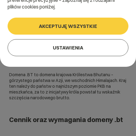
preferencje precyzyjnie – zapoznaj się z rodzajami
plików cookies poniżej.
AKCEPTUJĘ WSZYSTKIE
USTAWIENIA
Domena .BT to domena krajowa Królestwa Bhutanu –
górzystego państwa w Azji, we wschodnich Himalajach. Kraj
ten należy do państw o najniższym poziomie PKB na
mieszkańca, za to z inicjatywy króla powstał tu wskaźnik
szczęścia narodowego brutto.
Cennik oraz wymagania domeny .bt