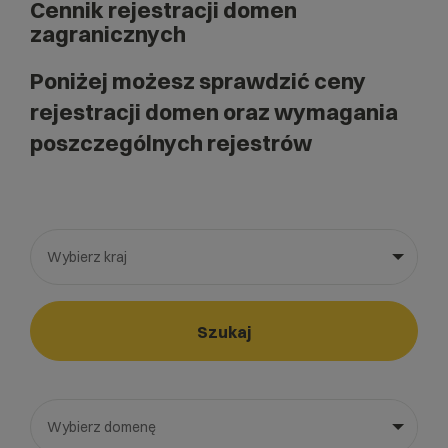
Cennik rejestracji domen
zagranicznych
Poniżej możesz sprawdzić ceny
rejestracji domen oraz wymagania
poszczególnych rejestrów
Wybierz kraj
Wybierz gotową listę. Użyj spacji, aby otworzyć.
Naciśnij spację, aby otworzyć listę, klawisze strzałek, aby nawi
Szukaj
Wybierz domenę