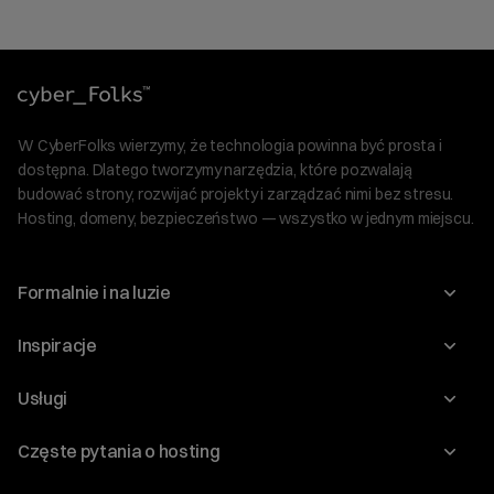
W CyberFolks wierzymy, że technologia powinna być prosta i
dostępna. Dlatego tworzymy narzędzia, które pozwalają
budować strony, rozwijać projekty i zarządzać nimi bez stresu.
Hosting, domeny, bezpieczeństwo — wszystko w jednym miejscu.
Formalnie i na luzie
O nas
Inspiracje
Relacje inwestorskie
Blog
Usługi
Program Korzyści dla Inwestorów
Słownik IT
Domeny
Regulaminy i specyfikacje
Częste pytania o hosting
WordPress
Certyfikaty SSL
Raporty i dokumenty