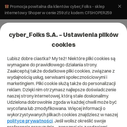
Promocja powitalna dla klientów cyber_Folks - sklep
internetowy Shoper w cenie 259 zł z kodem: CFSHOPER259
cyber_Folks S.A. – Ustawienia plików
cookies
Lubisz dobre ciastka? My też! Niektóre pliki cookies są
wymagane do prawidłowego działania strony.
Zaakceptuj także dodatkowe pliki cookies, związane z
Domena .net.in
wydajnością usług, serwisami społecznościowymi i
marketingiem. Pliki cookie służą także do personalizacji
Zarejestruj adres www z domeną indyjską
reklam. Dzięki nim otrzymasz najlepsze doświadczenie
naszej strony internetowej, którą stale doskonalimy.
Udzielona dobrowolnie zgoda w każdej chwili może być
wycofana lub zmodyfikowana. Więcej informacji o
.net.in
wykorzystywanych plikach cookies znajdziesz w naszej
polityce prywatności
. Jeśli wolisz określić swoje
Szukaj