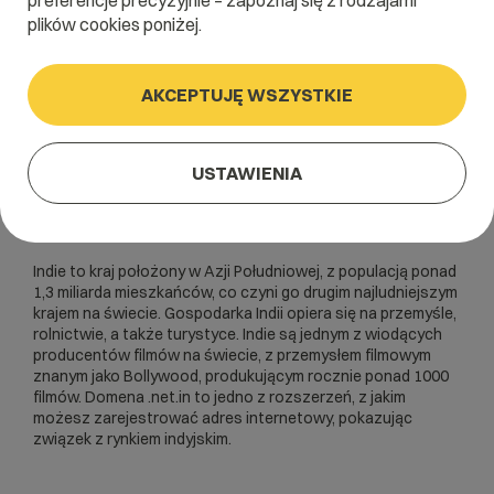
preferencje precyzyjnie – zapoznaj się z rodzajami
plików cookies poniżej.
AKCEPTUJĘ WSZYSTKIE
USTAWIENIA
Indie to kraj położony w Azji Południowej, z populacją ponad
1,3 miliarda mieszkańców, co czyni go drugim najludniejszym
krajem na świecie. Gospodarka Indii opiera się na przemyśle,
rolnictwie, a także turystyce. Indie są jednym z wiodących
producentów filmów na świecie, z przemysłem filmowym
znanym jako Bollywood, produkującym rocznie ponad 1000
filmów. Domena .net.in to jedno z rozszerzeń, z jakim
możesz zarejestrować adres internetowy, pokazując
związek z rynkiem indyjskim.