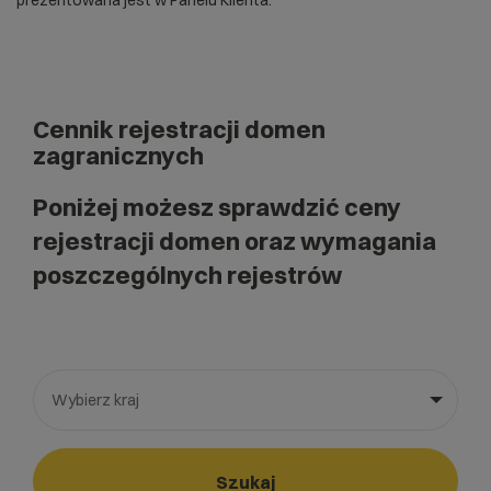
prezentowana jest w Panelu Klienta.
Cennik rejestracji domen
zagranicznych
Poniżej możesz sprawdzić ceny
rejestracji domen oraz wymagania
poszczególnych rejestrów
Wybierz kraj
Wybierz gotową listę. Użyj spacji, aby otworzyć.
Naciśnij spację, aby otworzyć listę, klawisze strzałek, aby nawi
Szukaj