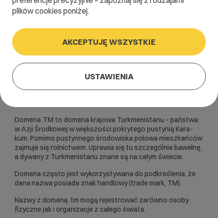
preferencje precyzyjnie – zapoznaj się z rodzajami
plików cookies poniżej.
AKCEPTUJĘ WSZYSTKIE
USTAWIENIA
Domena .TM to domena krajowa Turkmenistanu – państwa
w Azji Środkowej w większości pokrytego pustynią Kara-
kum. Pomimo pustynnego środowiska połowa mieszkańców
zajmuje się rolnictwem. Uprawia się tu szczególnie bawełnę,
a dywany z Turkmenistanu znane są na całym świecie.
Domena często jest wykorzystywana do podkreślenia, że
dana nazwa posiada znak handlowy (trade mark, TM).
Nazwy z domeną .tm mogą rejestrować zarówno osoby
fizyczne jak i organizacje z całego świata.