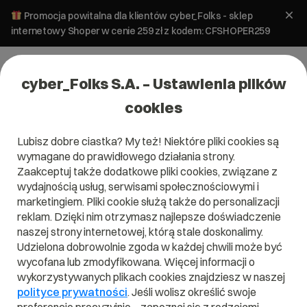
Promocja powitalna dla klientów cyber_Folks - sklep
internetowy Shoper w cenie 259 zł z kodem: CFSHOPER259
cyber_Folks S.A. – Ustawienia plików
cookies
Lubisz dobre ciastka? My też! Niektóre pliki cookies są
wymagane do prawidłowego działania strony.
Zaakceptuj także dodatkowe pliki cookies, związane z
Domena .tm
wydajnością usług, serwisami społecznościowymi i
marketingiem. Pliki cookie służą także do personalizacji
Zarejestruj adres www z domeną Turkmenistanowi
reklam. Dzięki nim otrzymasz najlepsze doświadczenie
naszej strony internetowej, którą stale doskonalimy.
Udzielona dobrowolnie zgoda w każdej chwili może być
wycofana lub zmodyfikowana. Więcej informacji o
.tm
wykorzystywanych plikach cookies znajdziesz w naszej
polityce prywatności
. Jeśli wolisz określić swoje
Szukaj