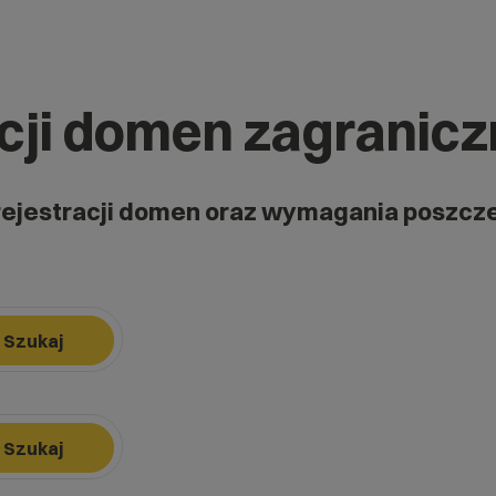
acji domen zagranic
rejestracji domen oraz wymagania poszcz
Szukaj
k, aby nawigować, Enter, aby wybrać opcję, Escape, aby zamknąć.
Szukaj
k, aby nawigować, Enter, aby wybrać opcję, Escape, aby zamknąć.