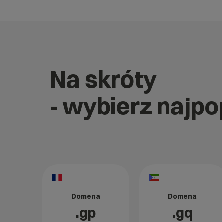
Na skróty
- wybierz najp
Domena
Domena
.gp
.gq