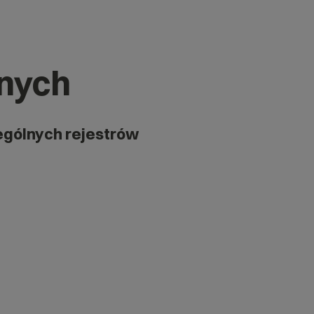
znych
ególnych rejestrów