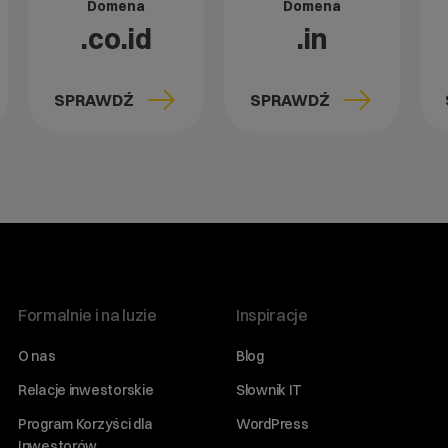
Domena
Domena
.co.id
.in
SPRAWDŹ
SPRAWDŹ
Formalnie i na luzie
Inspiracje
O nas
Blog
Relacje inwestorskie
Słownik IT
Program Korzyści dla
WordPress
Inwestorów