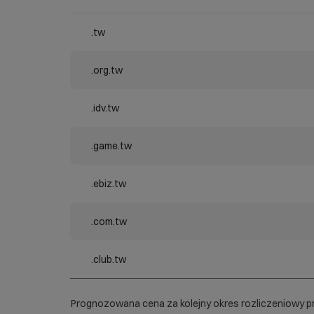
.tw
.org.tw
.idv.tw
.game.tw
.ebiz.tw
.com.tw
.club.tw
Prognozowana cena za kolejny okres rozliczeniowy pr