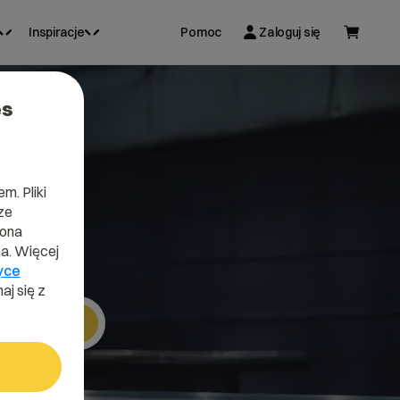
Inspiracje
Pomoc
Zaloguj się
es
w
m. Pliki
ze
lona
a. Więcej
ą
yce
aj się z
Szukaj