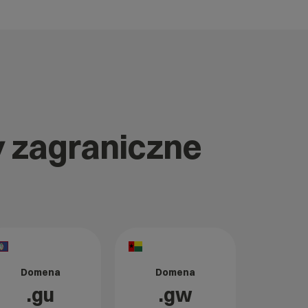
y zagraniczne
Domena
Domena
.gu
.gw