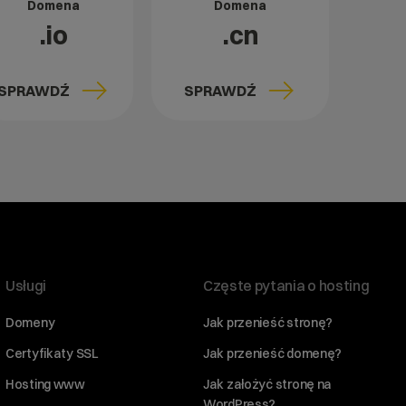
Domena
Domena
.io
.cn
SPRAWDŹ
SPRAWDŹ
Usługi
Częste pytania o hosting
Domeny
Jak przenieść stronę?
Certyfikaty SSL
Jak przenieść domenę?
Hosting www
Jak założyć stronę na
WordPress?