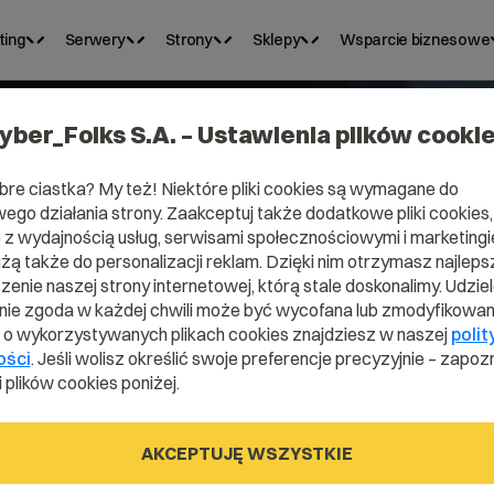
ting
Serwery
Strony
Sklepy
Wsparcie biznesowe
yber_Folks S.A. – Ustawienia plików cooki
bre ciastka? My też! Niektóre pliki cookies są wymagane do
ego działania strony. Zaakceptuj także dodatkowe pliki cookies,
Domena .idv.t
z wydajnością usług, serwisami społecznościowymi i marketingie
użą także do personalizacji reklam. Dzięki nim otrzymasz najleps
enie naszej strony internetowej, którą stale doskonalimy. Udzie
ie zgoda w każdej chwili może być wycofana lub zmodyfikowan
Zarejestruj adres www z domeną tajwańsk
i o wykorzystywanych plikach cookies znajdziesz w naszej
polit
ości
. Jeśli wolisz określić swoje preferencje precyzyjnie – zapozn
 plików cookies poniżej.
.idv.tw
AKCEPTUJĘ WSZYSTKIE