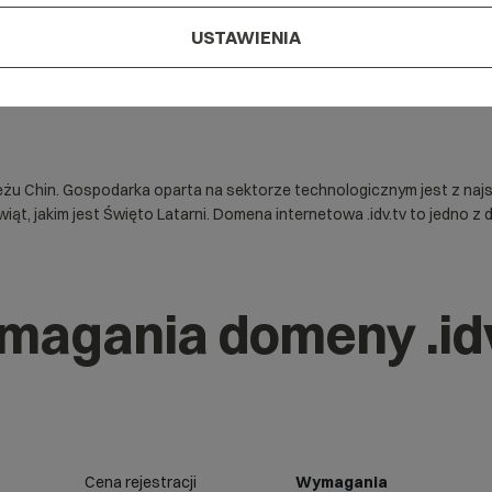
USTAWIENIA
 Chin. Gospodarka oparta na sektorze technologicznym jest z najsilni
wiąt, jakim jest Święto Latarni. Domena internetowa .idv.tv to jedno
magania domeny .id
Cena rejestracji
Wymagania