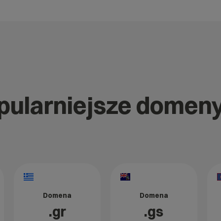
opularniejsze domen
Domena
Domena
.gr
.gs