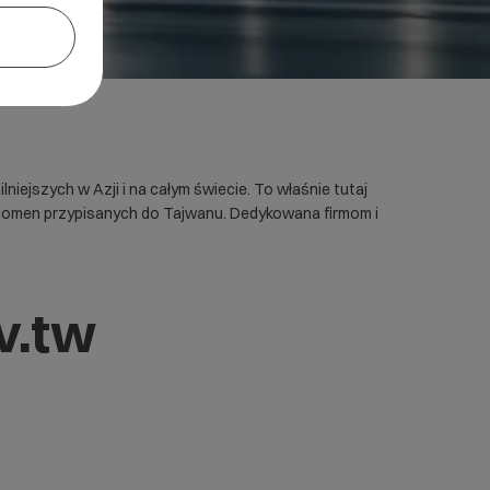
ejszych w Azji i na całym świecie. To właśnie tutaj
 z domen przypisanych do Tajwanu. Dedykowana firmom i
v.tw