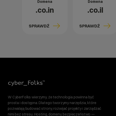
Domena
Domena
.co.in
.co.il
SPRAWDŹ
SPRAWDŹ
W CyberFolks wierzymy, że technologia powinna być
prosta i dostępna. Dlatego tworzymy narzędzia, które
pozwalają budować strony, rozwijać projekty i zarządzać
nimi bez stresu. Hosting, domeny, bezpieczeństwo —