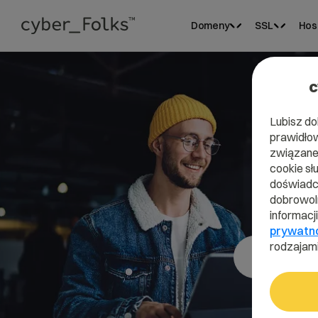
Domeny
SSL
Hos
c
Lubisz do
prawidłow
związane 
cookie sł
doświadcz
dobrowoln
informacj
prywatn
rodzajami