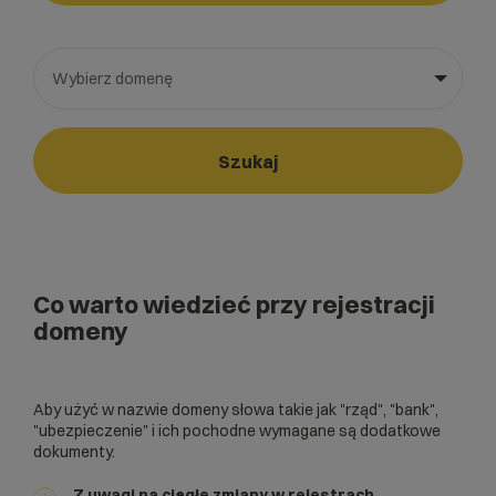
Wybierz domenę
Wybierz gotową listę. Użyj spacji, aby otworzyć.
Naciśnij spację, aby otworzyć listę, klawisze strzałek, aby nawi
Szukaj
Co warto wiedzieć przy rejestracji
domeny
Aby użyć w nazwie domeny słowa takie jak "rząd", "bank",
"ubezpieczenie" i ich pochodne wymagane są dodatkowe
dokumenty.
Z uwagi na ciągłe zmiany w rejestrach,