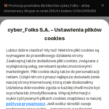
Promocja powitalna dla klientów cyber_Folks - sklep
internetowy Shoper w cenie 259 zł z kodem: CFSHOPER259
cyber_Folks S.A. – Ustawienia plików
cookies
Lubisz dobre ciastka? My też! Niektóre pliki cookies są
wymagane do prawidłowego działania strony.
Zaakceptuj także dodatkowe pliki cookies, związane z
Domena .hk
wydajnością usług, serwisami społecznościowymi i
marketingiem. Pliki cookie służą także do personalizacji
Zarejestruj adres www z domeną Hongkongu
reklam. Dzięki nim otrzymasz najlepsze doświadczenie
naszej strony internetowej, którą stale doskonalimy.
Udzielona dobrowolnie zgoda w każdej chwili może być
wycofana lub zmodyfikowana. Więcej informacji o
.hk
wykorzystywanych plikach cookies znajdziesz w naszej
polityce prywatności
. Jeśli wolisz określić swoje
Szukaj