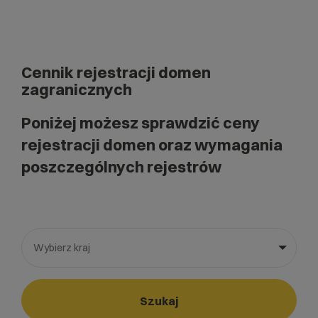
Cennik rejestracji domen
zagranicznych
Poniżej możesz sprawdzić ceny
rejestracji domen oraz wymagania
poszczególnych rejestrów
Wybierz kraj
Wybierz gotową listę. Użyj spacji, aby otworzyć.
Naciśnij spację, aby otworzyć listę, klawisze strzałek, aby nawi
Szukaj