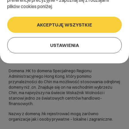
preferencje precyzyjnie – zapoznaj się z rodzajami
plików cookies poniżej.
AKCEPTUJĘ WSZYSTKIE
USTAWIENIA
Domena .HK to domena Specjalnego Regionu
Administracyjnego Hong Kong, który pomimo
przynależności do Chin ma możliwość stosowania odrębnej
domeny niż .cn. Znajduje się on na wschodnim wybrzeżu
Chin, ma najwyższy na świecie Wskaźnik Wolności i
stanowi jedno ze światowych centrów handlowo-
finansowych.
Nazwy z domeną .hk rejestrować mogą zarówno
organizacje jak i osoby prywatne – lokalne i zagraniczne.