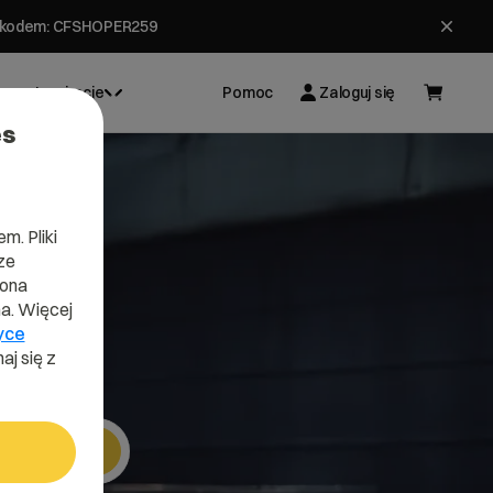
ł z kodem: CFSHOPER259
Inspiracje
Pomoc
Zaloguj się
es
m. Pliki
ze
lona
a. Więcej
yce
aj się z
i
Szukaj