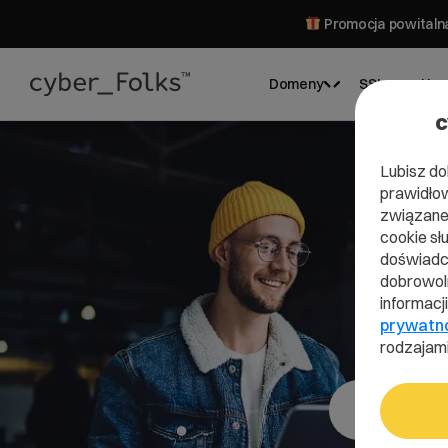
Promocja powitalna
Domeny
SSL
Hos
c
Lubisz do
prawidłow
związane 
cookie sł
doświadcz
dobrowoln
informacj
prywatn
rodzajami