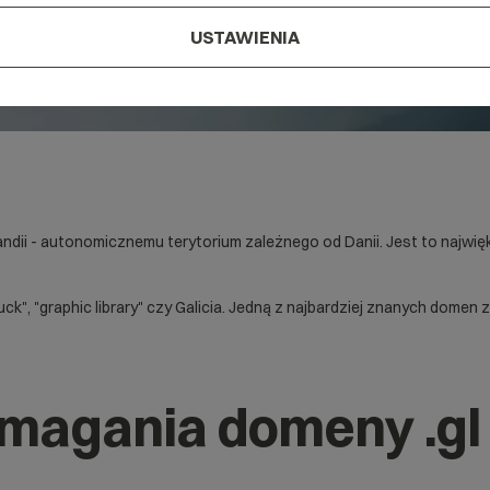
USTAWIENIA
andii - autonomicznemu terytorium zależnego od Danii. Jest to najw
k", "graphic library" czy Galicia. Jedną z najbardziej znanych domen
magania domeny .gl