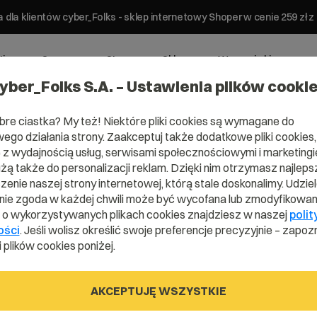
 dla klientów cyber_Folks - sklep internetowy Shoper w cenie 259 z
ting
Serwery
Strony
Sklepy
Wsparcie biznesowe
yber_Folks S.A. – Ustawienia plików cooki
bre ciastka? My też! Niektóre pliki cookies są wymagane do
ego działania strony. Zaakceptuj także dodatkowe pliki cookies,
z wydajnością usług, serwisami społecznościowymi i marketingie
użą także do personalizacji reklam. Dzięki nim otrzymasz najleps
Domena .gl
enie naszej strony internetowej, którą stale doskonalimy. Udzie
ie zgoda w każdej chwili może być wycofana lub zmodyfikowan
i o wykorzystywanych plikach cookies znajdziesz w naszej
polit
ości
. Jeśli wolisz określić swoje preferencje precyzyjnie – zapozn
Zarejestruj adres www z domeną Grenlandi
 plików cookies poniżej.
AKCEPTUJĘ WSZYSTKIE
.gl