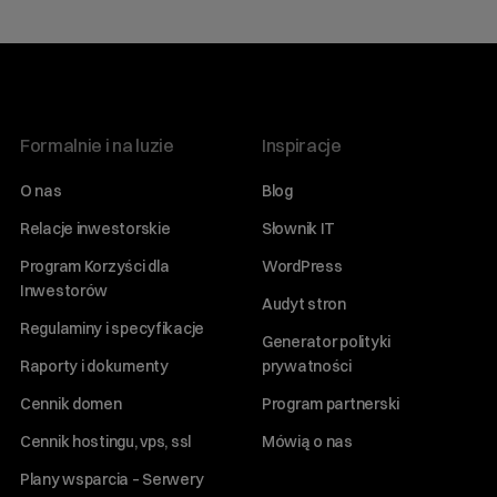
Formalnie i na luzie
Inspiracje
O nas
Blog
Relacje inwestorskie
Słownik IT
Program Korzyści dla
WordPress
Inwestorów
Audyt stron
Regulaminy i specyfikacje
Generator polityki
Raporty i dokumenty
prywatności
Cennik domen
Program partnerski
Cennik hostingu, vps, ssl
Mówią o nas
Plany wsparcia – Serwery