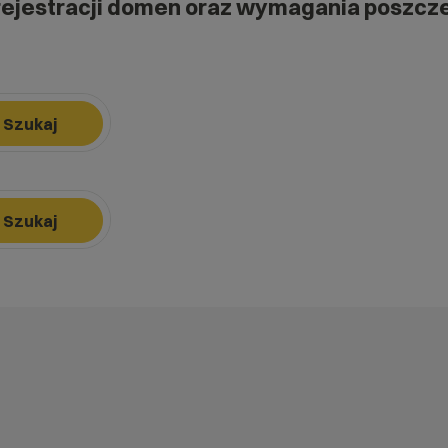
rejestracji domen oraz wymagania poszcz
Szukaj
k, aby nawigować, Enter, aby wybrać opcję, Escape, aby zamknąć.
Szukaj
k, aby nawigować, Enter, aby wybrać opcję, Escape, aby zamknąć.