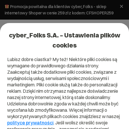
Promocja powitalna dla klientów cyber_Folks - sklep
internetowy Shoper w cenie 259 zł z kodem: CFSHOPER259
cyber_Folks S.A. – Ustawienia plików
cookies
Lubisz dobre ciastka? My też! Niektóre pliki cookies są
wymagane do prawidłowego działania strony.
Zaakceptuj także dodatkowe pliki cookies, związane z
Domena .gi
wydajnością usług, serwisami społecznościowymi i
marketingiem. Pliki cookie służą także do personalizacji
Zarejestruj adres www z domeną Gibraltaru
reklam. Dzięki nim otrzymasz najlepsze doświadczenie
naszej strony internetowej, którą stale doskonalimy.
Udzielona dobrowolnie zgoda w każdej chwili może być
wycofana lub zmodyfikowana. Więcej informacji o
.gi
wykorzystywanych plikach cookies znajdziesz w naszej
polityce prywatności
. Jeśli wolisz określić swoje
Szukaj