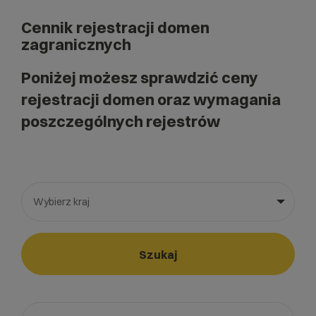
Cennik rejestracji domen
zagranicznych
Poniżej możesz sprawdzić ceny
rejestracji domen oraz wymagania
poszczególnych rejestrów
Wybierz kraj
Wybierz gotową listę. Użyj spacji, aby otworzyć.
Naciśnij spację, aby otworzyć listę, klawisze strzałek, aby nawi
Szukaj