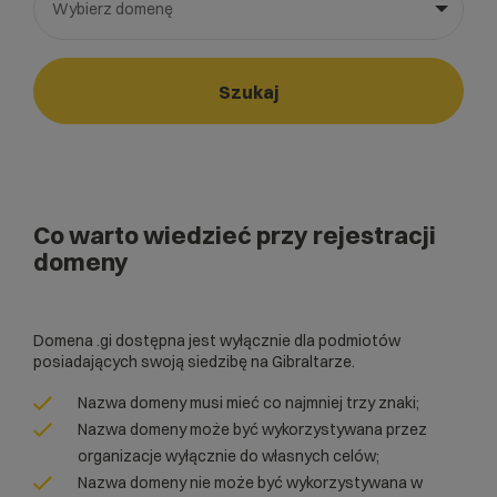
Wybierz domenę
Wybierz gotową listę. Użyj spacji, aby otworzyć.
Naciśnij spację, aby otworzyć listę, klawisze strzałek, aby nawi
Szukaj
Co warto wiedzieć przy rejestracji
domeny
Domena .gi dostępna jest wyłącznie dla podmiotów
posiadających swoją siedzibę na Gibraltarze.
Nazwa domeny musi mieć co najmniej trzy znaki;
Nazwa domeny może być wykorzystywana przez
organizacje wyłącznie do własnych celów;
Nazwa domeny nie może być wykorzystywana w