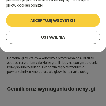
preferencje precyzyjnie – zapoznaj się z rodzajami
plików cookies poniżej.
AKCEPTUJĘ WSZYSTKIE
USTAWIENIA
Domena .gi to krajowa końcówka przypisana do Gibraltaru.
Jest to terytorium Wielkiej Brytanii i lezy na samym południu
Półwyspu Iberyjskiego. Ekonomia tego terytorium o
powierzchni 6,5 km2 opiera się głównie na rynku usług.
Cennik oraz wymagania domeny .gi