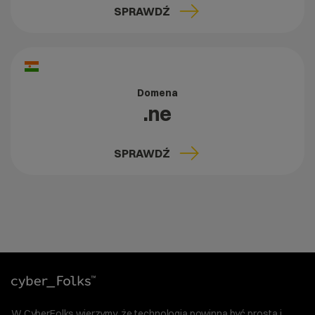
SPRAWDŹ
Domena
.ne
SPRAWDŹ
W CyberFolks wierzymy, że technologia powinna być prosta i