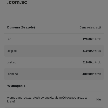
.com.sc
Domena (Seszele)
Cena rejestracji
.sc
779,00
zł / rok
.org.sc
519,00
zł / rok
.net.sc
519,00
zł / rok
.com.sc
489,00
zł / rok
Wymagania
wymagana jest zarejestrowana działalność gospodarcza w
Nie
kraju?