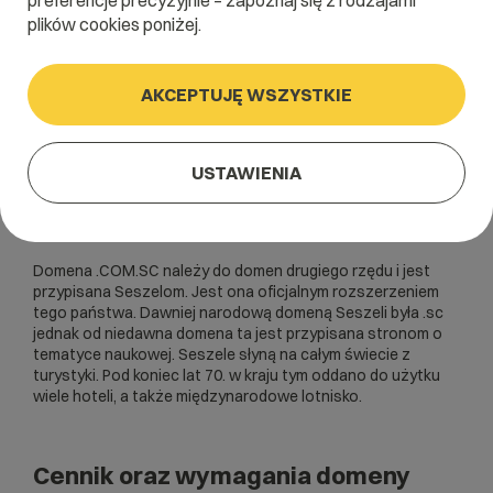
preferencje precyzyjnie – zapoznaj się z rodzajami
plików cookies poniżej.
AKCEPTUJĘ WSZYSTKIE
USTAWIENIA
Domena .COM.SC należy do domen drugiego rzędu i jest
przypisana Seszelom. Jest ona oficjalnym rozszerzeniem
tego państwa. Dawniej narodową domeną Seszeli była .sc
jednak od niedawna domena ta jest przypisana stronom o
tematyce naukowej. Seszele słyną na całym świecie z
turystyki. Pod koniec lat 70. w kraju tym oddano do użytku
wiele hoteli, a także międzynarodowe lotnisko.
Cennik oraz wymagania domeny