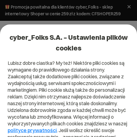
Promocja powitalna dla klientów cyber_Folks - sklep
internetowy Shoper w cenie 259 zł z kodem: CFSHOPER259
cyber_Folks S.A. – Ustawienia plików
cookies
Lubisz dobre ciastka? My też! Niektóre pliki cookies są
wymagane do prawidłowego działania strony.
Zaakceptuj także dodatkowe pliki cookies, związane z
Domena .com.sc
wydajnością usług, serwisami społecznościowymi i
marketingiem. Pliki cookie służą także do personalizacji
Zarejestruj adres www z domeną Seszeli
reklam. Dzięki nim otrzymasz najlepsze doświadczenie
naszej strony internetowej, którą stale doskonalimy.
Udzielona dobrowolnie zgoda w każdej chwili może być
wycofana lub zmodyfikowana. Więcej informacji o
.com.sc
wykorzystywanych plikach cookies znajdziesz w naszej
polityce prywatności
. Jeśli wolisz określić swoje
Szukaj