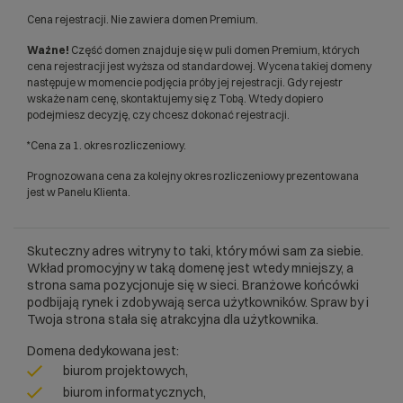
Cena rejestracji. Nie zawiera domen Premium.
Ważne!
Część domen znajduje się w puli domen Premium, których
cena rejestracji jest wyższa od standardowej. Wycena takiej domeny
następuje w momencie podjęcia próby jej rejestracji. Gdy rejestr
wskaże nam cenę, skontaktujemy się z Tobą. Wtedy dopiero
podejmiesz decyzję, czy chcesz dokonać rejestracji.
*Cena za 1. okres rozliczeniowy.
Prognozowana cena za kolejny okres rozliczeniowy prezentowana
jest w Panelu Klienta.
Skuteczny adres witryny to taki, który mówi sam za siebie.
Wkład promocyjny w taką domenę jest wtedy mniejszy, a
strona sama pozycjonuje się w sieci. Branżowe końcówki
podbijają rynek i zdobywają serca użytkowników. Spraw by i
Twoja strona stała się atrakcyjna dla użytkownika.
Domena dedykowana jest:
biurom projektowych,
biurom informatycznych,