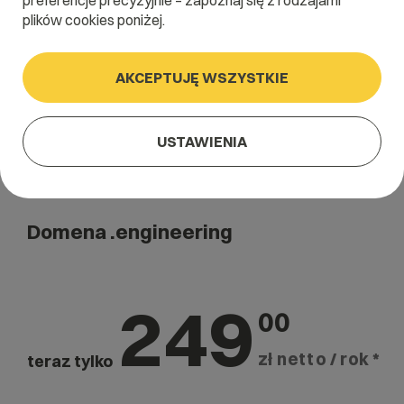
preferencje precyzyjnie – zapoznaj się z rodzajami
Szukaj
plików cookies poniżej.
AKCEPTUJĘ WSZYSTKIE
USTAWIENIA
Domena .engineering
249
00
zł netto / rok *
teraz tylko