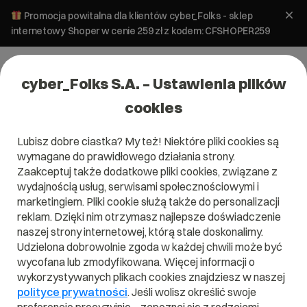
Promocja powitalna dla klientów cyber_Folks - sklep
internetowy Shoper w cenie 259 zł z kodem: CFSHOPER259
cyber_Folks S.A. – Ustawienia plików
cookies
Lubisz dobre ciastka? My też! Niektóre pliki cookies są
wymagane do prawidłowego działania strony.
Zaakceptuj także dodatkowe pliki cookies, związane z
Domena .engineering
wydajnością usług, serwisami społecznościowymi i
marketingiem. Pliki cookie służą także do personalizacji
Wyraź branżową końcówką swoje zainteresowana.
reklam. Dzięki nim otrzymasz najlepsze doświadczenie
naszej strony internetowej, którą stale doskonalimy.
Udzielona dobrowolnie zgoda w każdej chwili może być
wycofana lub zmodyfikowana. Więcej informacji o
wykorzystywanych plikach cookies znajdziesz w naszej
.engineering
polityce prywatności
. Jeśli wolisz określić swoje