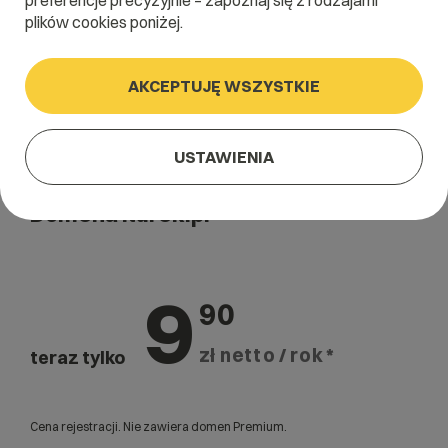
preferencje precyzyjnie – zapoznaj się z rodzajami
plików cookies poniżej.
AKCEPTUJĘ WSZYSTKIE
USTAWIENIA
Domena .turek.pl
9
90
zł netto / rok *
teraz tylko
Cena rejestracji. Nie zawiera domen Premium.