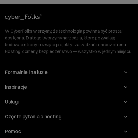
W CyberFolks wierzymy, że technologia powinna być prosta i
dostępna. Dlatego tworzymy narzędzia, które pozwalają
budować strony, rozwijać projekty i zarządzać nimi bez stresu.
Hosting, domeny, bezpieczeństwo — wszystko w jednym miejscu.
Formalnie i na luzie
O nas
Inspiracje
Relacje inwestorskie
Blog
Usługi
Program Korzyści dla Inwestorów
Słownik IT
Domeny
Regulaminy i specyfikacje
Częste pytania o hosting
WordPress
Certyfikaty SSL
Raporty i dokumenty
Jak przenieść stronę?
Audyt stron
Pomoc
Hosting www
Cennik domen