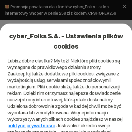
Promocja powitalna dla klientów cyber_Folks - sklep
internetowy Shoper w cenie 259 zł z kodem: CFSHOPER259
cyber_Folks S.A. – Ustawienia plików
cookies
Lubisz dobre ciastka? My też! Niektóre pliki cookies są
wymagane do prawidłowego działania strony.
Zaakceptuj także dodatkowe pliki cookies, związane z
Domena .turek.pl
wydajnością usług, serwisami społecznościowymi i
marketingiem. Pliki cookie służą także do personalizacji
reklam. Dzięki nim otrzymasz najlepsze doświadczenie
naszej strony internetowej, którą stale doskonalimy.
Udzielona dobrowolnie zgoda w każdej chwili może być
.turek.pl
wycofana lub zmodyfikowana. Więcej informacji o
wykorzystywanych plikach cookies znajdziesz w naszej
Szukaj
polityce prywatności
. Jeśli wolisz określić swoje