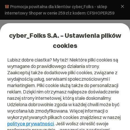
Promocja powitalna dla klientów cyber_Folks - sklep
internetowy Shoper w cenie 259 zł z kodem: CFSHOPER259
cyber_Folks S.A. – Ustawienia plików
cookies
Lubisz dobre ciastka? My też! Niektóre pliki cookies są
wymagane do prawidłowego działania strony.
Zaakceptuj także dodatkowe pliki cookies, związane z
Domena .konskowola.pl
wydajnością usług, serwisami społecznościowymi i
marketingiem. Pliki cookie służą także do personalizacji
reklam. Dzięki nim otrzymasz najlepsze doświadczenie
naszej strony internetowej, którą stale doskonalimy.
Udzielona dobrowolnie zgoda w każdej chwili może być
.konskowola.pl
wycofana lub zmodyfikowana. Więcej informacji o
wykorzystywanych plikach cookies znajdziesz w naszej
Szukaj
polityce prywatności
. Jeśli wolisz określić swoje