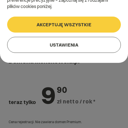
preferencje precyzyjnie – zapoznaj się z rodzajami
plików cookies poniżej.
AKCEPTUJĘ WSZYSTKIE
USTAWIENIA
Domena .konskowola.pl
9
90
zł netto / rok *
teraz tylko
Cena rejestracji. Nie zawiera domen Premium.