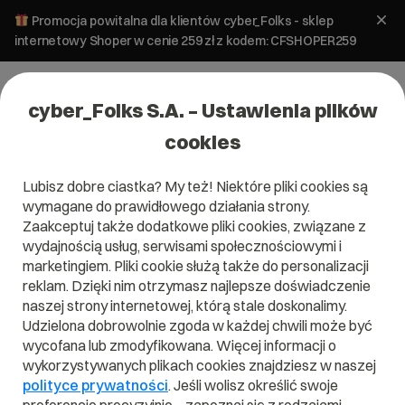
Promocja powitalna dla klientów cyber_Folks - sklep
internetowy Shoper w cenie 259 zł z kodem: CFSHOPER259
cyber_Folks S.A. – Ustawienia plików
cookies
Lubisz dobre ciastka? My też! Niektóre pliki cookies są
wymagane do prawidłowego działania strony.
Zaakceptuj także dodatkowe pliki cookies, związane z
Domena .kolobrzeg.pl
wydajnością usług, serwisami społecznościowymi i
marketingiem. Pliki cookie służą także do personalizacji
reklam. Dzięki nim otrzymasz najlepsze doświadczenie
naszej strony internetowej, którą stale doskonalimy.
Udzielona dobrowolnie zgoda w każdej chwili może być
.kolobrzeg.pl
wycofana lub zmodyfikowana. Więcej informacji o
wykorzystywanych plikach cookies znajdziesz w naszej
Szukaj
polityce prywatności
. Jeśli wolisz określić swoje