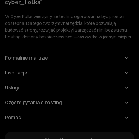
W CyberFolks wierzymy, że technologia powinna być prosta i
dostępna. Dlatego tworzymy narzędzia, które pozwalają
budować strony, rozwijać projekty i zarządzać nimi bez stresu.
Hosting, domeny, bezpieczeństwo — wszystko w jednym miejscu.
Formalnie i na luzie
O nas
Inspiracje
Relacje inwestorskie
Blog
Usługi
Program Korzyści dla Inwestorów
Słownik IT
Domeny
Regulaminy i specyfikacje
Częste pytania o hosting
WordPress
Certyfikaty SSL
Raporty i dokumenty
Jak przenieść stronę?
Audyt stron
Pomoc
Hosting www
Cennik domen
Jak przenieść domenę?
Generator polityki prywatności
Pomoc cyber_Folks
Hosting dla WordPress
Cennik hostingu, vps, ssl
Jak założyć stronę na WordPress?
Program partnerski