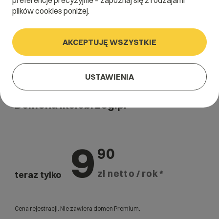
preferencje precyzyjnie – zapoznaj się z rodzajami
plików cookies poniżej.
AKCEPTUJĘ WSZYSTKIE
USTAWIENIA
Domena .kolobrzeg.pl
9
90
zł netto / rok *
teraz tylko
Cena rejestracji. Nie zawiera domen Premium.