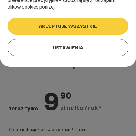
preferencje precyzyjnie – zapoznaj się z rodzajami
plików cookies poniżej.
AKCEPTUJĘ WSZYSTKIE
USTAWIENIA
Domena .rawa-maz.pl
9
90
zł netto / rok *
teraz tylko
Cena rejestracji. Nie zawiera domen Premium.