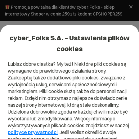
Promocja powitalna dla klientów cyber_Folks - sklep
internetowy Shoper w cenie 259 zł z kodem: CFSHOPER259
cyber_Folks S.A. – Ustawienia plików
cookies
Lubisz dobre ciastka? My też! Niektóre pliki cookies są
wymagane do prawidłowego działania strony.
Zaakceptuj także dodatkowe pliki cookies, związane z
Domena .rawa-maz.pl
wydajnością usług, serwisami społecznościowymi i
marketingiem. Pliki cookie służą także do personalizacji
reklam. Dzięki nim otrzymasz najlepsze doświadczenie
naszej strony internetowej, którą stale doskonalimy.
Udzielona dobrowolnie zgoda w każdej chwili może być
.rawa-maz.pl
wycofana lub zmodyfikowana. Więcej informacji o
wykorzystywanych plikach cookies znajdziesz w naszej
Szukaj
polityce prywatności
. Jeśli wolisz określić swoje