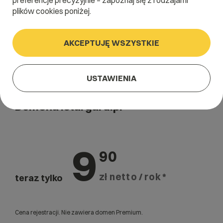
preferencje precyzyjnie – zapoznaj się z rodzajami
plików cookies poniżej.
AKCEPTUJĘ WSZYSTKIE
USTAWIENIA
Domena .stargard.pl
9
90
zł netto / rok *
teraz tylko
Cena rejestracji. Nie zawiera domen Premium.