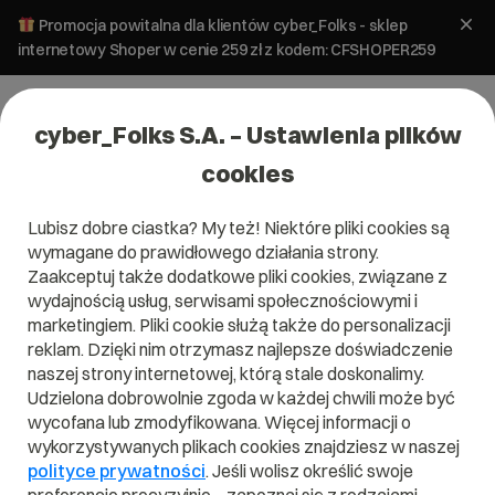
Promocja powitalna dla klientów cyber_Folks - sklep
internetowy Shoper w cenie 259 zł z kodem: CFSHOPER259
cyber_Folks S.A. – Ustawienia plików
cookies
Lubisz dobre ciastka? My też! Niektóre pliki cookies są
wymagane do prawidłowego działania strony.
Zaakceptuj także dodatkowe pliki cookies, związane z
Domena .stargard.pl
wydajnością usług, serwisami społecznościowymi i
marketingiem. Pliki cookie służą także do personalizacji
reklam. Dzięki nim otrzymasz najlepsze doświadczenie
naszej strony internetowej, którą stale doskonalimy.
Udzielona dobrowolnie zgoda w każdej chwili może być
.stargard.pl
wycofana lub zmodyfikowana. Więcej informacji o
wykorzystywanych plikach cookies znajdziesz w naszej
Szukaj
polityce prywatności
. Jeśli wolisz określić swoje