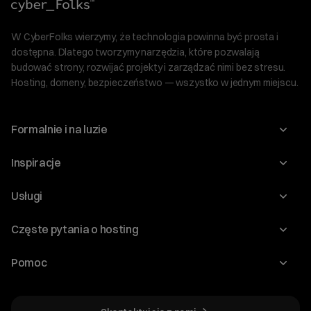
W CyberFolks wierzymy, że technologia powinna być prosta i
dostępna. Dlatego tworzymy narzędzia, które pozwalają
budować strony, rozwijać projekty i zarządzać nimi bez stresu.
Hosting, domeny, bezpieczeństwo — wszystko w jednym miejscu.
Formalnie i na luzie
O nas
Inspiracje
Relacje inwestorskie
Blog
Usługi
Program Korzyści dla Inwestorów
Słownik IT
Domeny
Regulaminy i specyfikacje
Częste pytania o hosting
WordPress
Certyfikaty SSL
Raporty i dokumenty
Jak przenieść stronę?
Audyt stron
Pomoc
Hosting www
Cennik domen
Jak przenieść domenę?
Generator polityki prywatności
Pomoc cyber_Folks
Hosting dla WordPress
Cennik hostingu, vps, ssl
Jak założyć stronę na WordPress?
Program partnerski