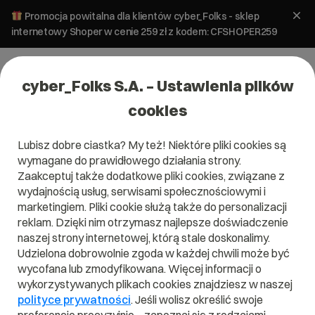
Promocja powitalna dla klientów cyber_Folks - sklep
internetowy Shoper w cenie 259 zł z kodem: CFSHOPER259
cyber_Folks S.A. – Ustawienia plików
cookies
Lubisz dobre ciastka? My też! Niektóre pliki cookies są
wymagane do prawidłowego działania strony.
Zaakceptuj także dodatkowe pliki cookies, związane z
Domena .eco
wydajnością usług, serwisami społecznościowymi i
marketingiem. Pliki cookie służą także do personalizacji
reklam. Dzięki nim otrzymasz najlepsze doświadczenie
naszej strony internetowej, którą stale doskonalimy.
Udzielona dobrowolnie zgoda w każdej chwili może być
.eco
wycofana lub zmodyfikowana. Więcej informacji o
wykorzystywanych plikach cookies znajdziesz w naszej
Szukaj
polityce prywatności
. Jeśli wolisz określić swoje