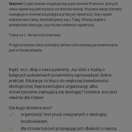
Ważne!
Część domen znajduje się w puli domen Premium, których
cena rejestracji jest wyższa od standardowej. Wycena takiej domeny
następuje w momencie podjęcia próby jej rejestracji. Gdy rejestr
wskaże nam cenę, skontaktujemy się z Tobą. Wtedy dopiero
podejmiesz decyzję, czy chcesz dokonać rejestracji.
*Cena za 1. okres rozliczeniowy.
Prognozowana cena za kolejny okres rozliczeniowy prezentowana
jest w Panelu Klienta.
Bądź .eco, dbaj o naszą planetę. Już dziś z myślą o
kolejnych pokoleniach powinniśmy wprowadzać dobre
praktyki. Edukacja to klucz do większej świadomości
ekologicznej. Reprezentujesz organizację, albo
stowrzyszenie zajmującą się ekologią? Domena .eco jest
właśnie dla Ciebie!
Dla kogo domena eco?
organizacji i instytucji związanych z ekologią i
środowiskiem,
dla stowarzyszeń propagujących dbałość o naszą