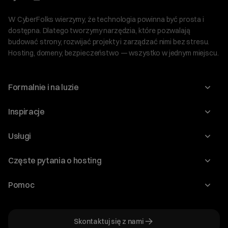
W CyberFolks wierzymy, że technologia powinna być prosta i
dostępna. Dlatego tworzymy narzędzia, które pozwalają
budować strony, rozwijać projekty i zarządzać nimi bez stresu.
Hosting, domeny, bezpieczeństwo — wszystko w jednym miejscu.
Formalnie i na luzie
O nas
Inspiracje
Relacje inwestorskie
Blog
Usługi
Program Korzyści dla Inwestorów
Słownik IT
Domeny
Regulaminy i specyfikacje
Częste pytania o hosting
WordPress
Certyfikaty SSL
Raporty i dokumenty
Jak przenieść stronę?
Audyt stron
Pomoc
Hosting www
Cennik domen
Jak przenieść domenę?
Generator polityki prywatności
Pomoc cyber_Folks
Hosting dla WordPress
Cennik hostingu, vps, ssl
Jak założyć stronę na WordPress?
Program partnerski
Skontaktuj się z nami
Hosting dla WooCommerce