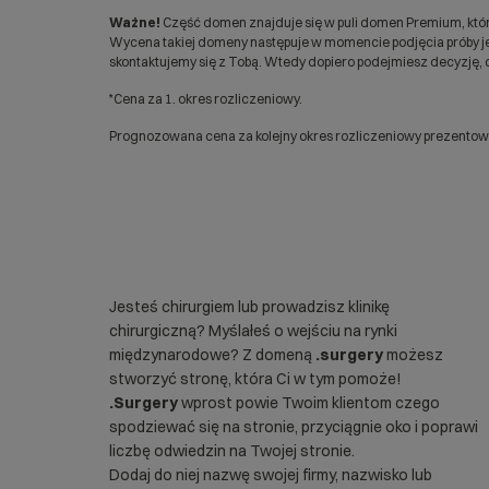
Ważne!
Część domen znajduje się w puli domen Premium, któr
Wycena takiej domeny następuje w momencie podjęcia próby jej
skontaktujemy się z Tobą. Wtedy dopiero podejmiesz decyzję, c
*Cena za 1. okres rozliczeniowy.
Prognozowana cena za kolejny okres rozliczeniowy prezentowan
Jesteś chirurgiem lub prowadzisz klinikę
chirurgiczną? Myślałeś o wejściu na rynki
międzynarodowe? Z domeną
.surgery
możesz
stworzyć stronę, która Ci w tym pomoże!
.Surgery
wprost powie Twoim klientom czego
spodziewać się na stronie, przyciągnie oko i poprawi
liczbę odwiedzin na Twojej stronie.
Dodaj do niej nazwę swojej firmy, nazwisko lub