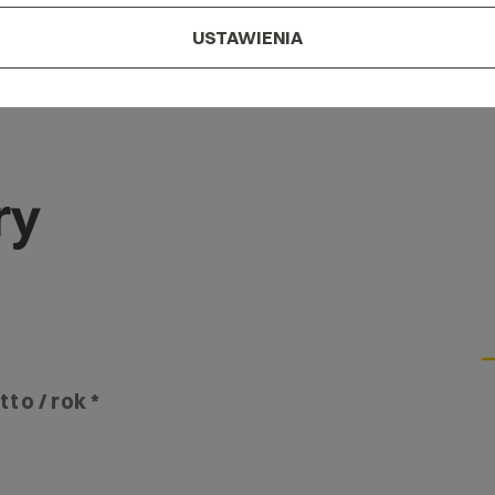
USTAWIENIA
ry
tto / rok *