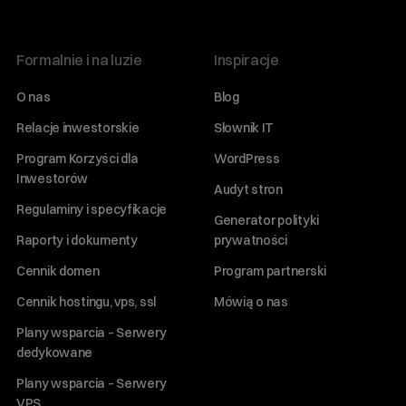
Formalnie i na luzie
Inspiracje
O nas
Blog
Relacje inwestorskie
Słownik IT
Program Korzyści dla
WordPress
Inwestorów
Audyt stron
Regulaminy i specyfikacje
Generator polityki
Raporty i dokumenty
prywatności
Cennik domen
Program partnerski
Cennik hostingu, vps, ssl
Mówią o nas
Plany wsparcia – Serwery
dedykowane
Plany wsparcia – Serwery
VPS