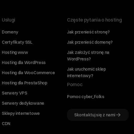
Usługi
Częste pytania o hosting
Domeny
Jak przenieść stronę?
Certyfikaty SSL
Jak przenieść domenę?
Hosting www
Jak założyć stronę na
WordPress?
Hosting dla WordPress
Jak uruchomić sklep
Hosting dla WooCommerce
internetowy?
Hosting dla PrestaShop
Pomoc
Serwery VPS
Pomoc cyber_Folks
Serwery dedykowane
Sklepy internetowe
Skontaktuj się z nami
CDN