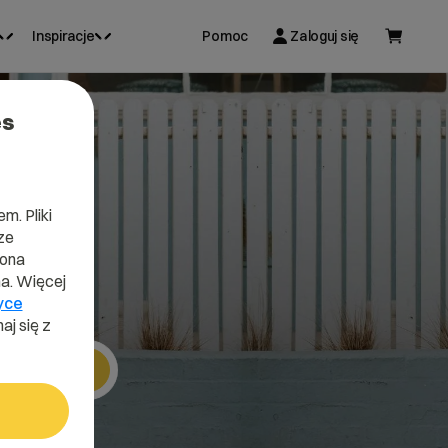
Inspiracje
Pomoc
Zaloguj się
es
ry
m. Pliki
ze
lona
a. Więcej
yce
aj się z
Szukaj