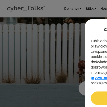
Domeny
SSL
Hos
c
Lubisz do
prawidłow
D
związane 
cookie sł
doświadcz
dobrowoln
informacj
prywatn
rodzajami