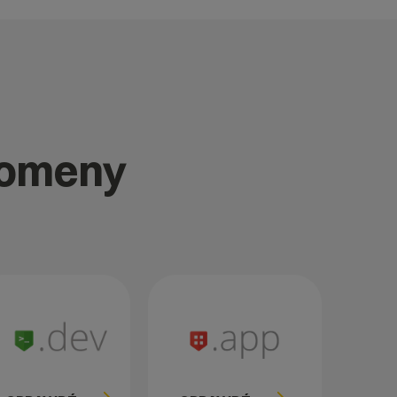
domeny