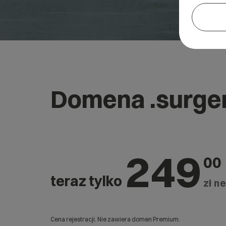
Domena .surge
249
00
teraz tylko
zł ne
Cena rejestracji. Nie zawiera domen Premium.