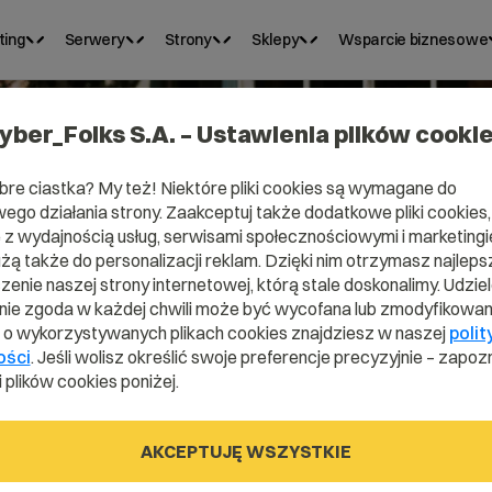
ting
Serwery
Strony
Sklepy
Wsparcie biznesowe
yber_Folks S.A. – Ustawienia plików cooki
bre ciastka? My też! Niektóre pliki cookies są wymagane do
ego działania strony. Zaakceptuj także dodatkowe pliki cookies,
omena .surge
z wydajnością usług, serwisami społecznościowymi i marketingie
użą także do personalizacji reklam. Dzięki nim otrzymasz najleps
enie naszej strony internetowej, którą stale doskonalimy. Udzie
ie zgoda w każdej chwili może być wycofana lub zmodyfikowan
Z precyzją chirurga
i o wykorzystywanych plikach cookies znajdziesz w naszej
polit
ości
. Jeśli wolisz określić swoje preferencje precyzyjnie – zapozn
 plików cookies poniżej.
.surgery
AKCEPTUJĘ WSZYSTKIE