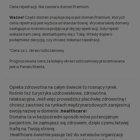
Cena rejestracji. Nie zawiera domen Premium.
Ważne!
Część domen znajduje się w puli domen Premium, których
cena rejestracji jest wyższa od standardowej. Wycena takiej domeny
następuje w momencie podjęcia próby jej rejestracji. Gdy rejestr
wskaże nam cenę, skontaktujemy się z Tobą. Wtedy dopiero
podejmiesz decyzję, czy chcesz dokonać rejestracji.
*Cena za 1. okres rozliczeniowy.
Prognozowana cena za kolejny okres rozliczeniowy prezentowana
jest w Panelu Klienta.
Opieka zdrowotna na całym świecie to rosnący rynek.
Rośnie też turystyka uzdrowiskowa, zdrowotna,
relaksacyjna. Jeśli więc prowadzisz placówkę zdrowotną i
chcesz zaistnieć na rynkach międzynarodowych zarejestruj
swoją nazwę w domenie
.healthcare
!
Domena ta w bezpośredni sposób mówi potencjalnym
pacjentom, że zajmujesz się zdrowiem, dzięki czemu łatwiej
trafią na Twoją stronę.
.Healthcare świetnie pasuje też do serwisów organizacji