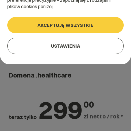
preferencje precyzyjnie – zapoznaj się z rodzajami
Szukaj
plików cookies poniżej.
AKCEPTUJĘ WSZYSTKIE
USTAWIENIA
Domena .healthcare
299
00
zł netto / rok *
teraz tylko