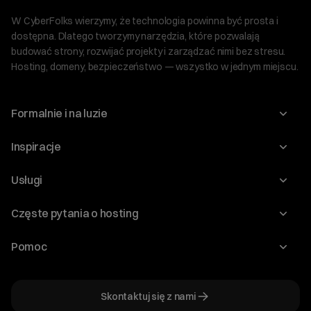
W CyberFolks wierzymy, że technologia powinna być prosta i
dostępna. Dlatego tworzymy narzędzia, które pozwalają
budować strony, rozwijać projekty i zarządzać nimi bez stresu.
Hosting, domeny, bezpieczeństwo — wszystko w jednym miejscu.
Formalnie i na luzie
O nas
Inspiracje
Relacje inwestorskie
Blog
Usługi
Program Korzyści dla Inwestorów
Słownik IT
Domeny
Regulaminy i specyfikacje
Częste pytania o hosting
WordPress
Certyfikaty SSL
Raporty i dokumenty
Jak przenieść stronę?
Audyt stron
Pomoc
Hosting www
Cennik domen
Jak przenieść domenę?
Generator polityki prywatności
Pomoc cyber_Folks
Hosting dla WordPress
Cennik hostingu, vps, ssl
Jak założyć stronę na WordPress?
Program partnerski
Skontaktuj się z nami
Hosting dla WooCommerce
Plany wsparcia – Serwery dedykowane