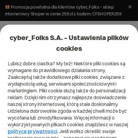
Promocja powitalna dla klientów cyber_Folks - sklep
internetowy Shoper w cenie 259 zł z kodem: CFSHOPER259
cyber_Folks S.A. – Ustawienia plików
cookies
Lubisz dobre ciastka? My też! Niektóre pliki cookies są
wymagane do prawidłowego działania strony.
Zaakceptuj także dodatkowe pliki cookies, związane z
Domena .healthcare
wydajnością usług, serwisami społecznościowymi i
marketingiem. Pliki cookie służą także do personalizacji
Opieka zdrowotna na światowym poziomie
reklam. Dzięki nim otrzymasz najlepsze doświadczenie
naszej strony internetowej, którą stale doskonalimy.
Udzielona dobrowolnie zgoda w każdej chwili może być
wycofana lub zmodyfikowana. Więcej informacji o
wykorzystywanych plikach cookies znajdziesz w naszej
.healthcare
polityce prywatności
. Jeśli wolisz określić swoje