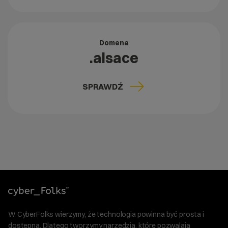
Domena
.alsace
SPRAWDŹ
W CyberFolks wierzymy, że technologia powinna być prosta i
dostępna. Dlatego tworzymy narzędzia, które pozwalają