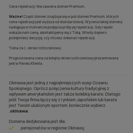
Cena rejestracji. Nie zawiera domen Premium.
Ważne!
Część domen znajduje się w puli domen Premium, których
cena rejestracji jest wyższa od standardowej. Wycena takiej domeny
następuje w momencie podjęcia próby jej rejestracji. Gdy rejestr
wskaże nam cenę, skontaktujemy się z Tobą. Wtedy dopiero
podejmiesz decyzję, czy chcesz dokonać rejestracji.
*Cena za 1. okres rozliczeniowy.
Prognozowana cena za kolejny okres rozliczeniowy prezentowana
jest w Panelu Klienta.
Okinawa jest jedną z najpiękniejszych wysp Oceanu
Spokojnego. Oprócz połączenia kultury tradycyjnej z
wpływem amerykańskim jest także kolebką karate. Dlatego
jeśli Twoja firma łączy się z rynkiem Japońskim lub karate
jest Twoim ulubionym sportem, koniecznie wybierz
.okinawa
.
Domena dedykowana jest dla:
pensjonatów w regionie Okinawy,