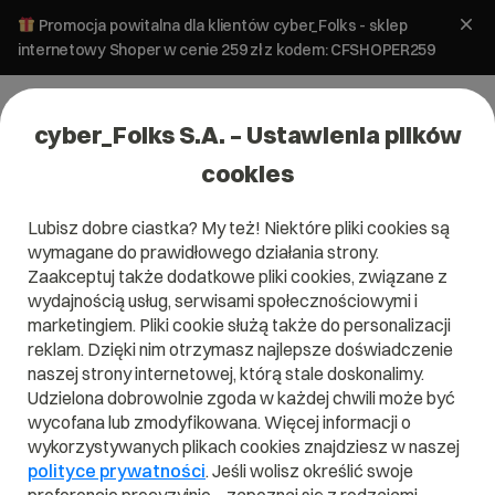
Promocja powitalna dla klientów cyber_Folks - sklep
internetowy Shoper w cenie 259 zł z kodem: CFSHOPER259
cyber_Folks S.A. – Ustawienia plików
cookies
Lubisz dobre ciastka? My też! Niektóre pliki cookies są
wymagane do prawidłowego działania strony.
Zaakceptuj także dodatkowe pliki cookies, związane z
Domena .okinawa
wydajnością usług, serwisami społecznościowymi i
marketingiem. Pliki cookie służą także do personalizacji
Wybierz najpiękniejsze miejsce w sieci.
reklam. Dzięki nim otrzymasz najlepsze doświadczenie
naszej strony internetowej, którą stale doskonalimy.
Udzielona dobrowolnie zgoda w każdej chwili może być
wycofana lub zmodyfikowana. Więcej informacji o
wykorzystywanych plikach cookies znajdziesz w naszej
.okinawa
polityce prywatności
. Jeśli wolisz określić swoje