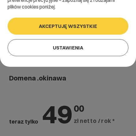
preferencje precyzyjnie – zapoznaj się z rodzajami
Szukaj
plików cookies poniżej.
AKCEPTUJĘ WSZYSTKIE
USTAWIENIA
Domena .okinawa
49
00
zł netto / rok *
teraz tylko