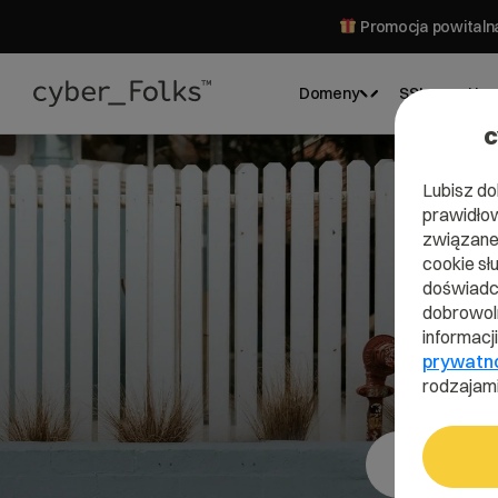
Promocja powitalna
Domeny
SSL
Hos
c
Lubisz do
prawidłow
związane 
cookie sł
doświadcz
dobrowoln
informacj
prywatn
rodzajami