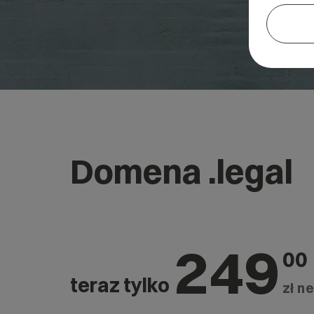
Domena .legal
249
00
teraz tylko
zł ne