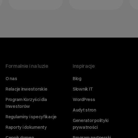
Formalnie i na luzie
Inspiracje
O nas
Blog
Relacje inwestorskie
Słownik IT
Program Korzyści dla
WordPress
Inwestorów
Audyt stron
Regulaminy i specyfikacje
Generator polityki
Raporty i dokumenty
prywatności
Cennik domen
Program partnerski