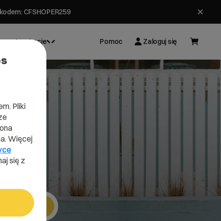
ł z kodem: CFSHOPER259
Inspiracje
Pomoc
Zaloguj się
es
m. Pliki
ze
l
lona
a. Więcej
yce
aj się z
Szukaj