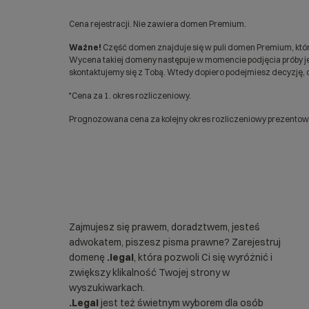
Cena rejestracji. Nie zawiera domen Premium.
Ważne!
Część domen znajduje się w puli domen Premium, któr
Wycena takiej domeny następuje w momencie podjęcia próby jej
skontaktujemy się z Tobą. Wtedy dopiero podejmiesz decyzję, c
*Cena za 1. okres rozliczeniowy.
Prognozowana cena za kolejny okres rozliczeniowy prezentowan
Zajmujesz się prawem, doradztwem, jesteś
adwokatem, piszesz pisma prawne? Zarejestruj
domenę
.legal
, która pozwoli Ci się wyróżnić i
zwiększy klikalność Twojej strony w
wyszukiwarkach.
.Legal
jest też świetnym wyborem dla osób