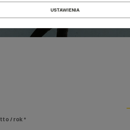
USTAWIENIA
tto / rok *