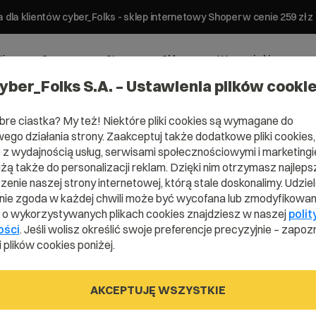
 dla klientów cyber_Folks - sklep internetowy Shoper w cenie 259 z
ting
Serwery
Strony
Sklepy
Wsparcie biznesowe
yber_Folks S.A. – Ustawienia plików cooki
bre ciastka? My też! Niektóre pliki cookies są wymagane do
ego działania strony. Zaakceptuj także dodatkowe pliki cookies,
z wydajnością usług, serwisami społecznościowymi i marketingie
użą także do personalizacji reklam. Dzięki nim otrzymasz najleps
Domena .lega
enie naszej strony internetowej, którą stale doskonalimy. Udzie
ie zgoda w każdej chwili może być wycofana lub zmodyfikowan
i o wykorzystywanych plikach cookies znajdziesz w naszej
polit
ości
. Jeśli wolisz określić swoje preferencje precyzyjnie – zapozn
Na prawo patrz
 plików cookies poniżej.
AKCEPTUJĘ WSZYSTKIE
.legal