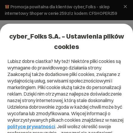
Promocja powitalna dla klientów cyber_Folks - sklep
internetowy Shoper w cenie 259 zł z kodem: CFSHOPER259
cyber_Folks S.A. – Ustawienia plików
cookies
Lubisz dobre ciastka? My też! Niektóre pliki cookies są
wymagane do prawidłowego działania strony.
Zaakceptuj także dodatkowe pliki cookies, związane z
Domena .florist
wydajnością usług, serwisami społecznościowymi i
marketingiem. Pliki cookie służą także do personalizacji
Kwiaty na każdą okazję
reklam. Dzięki nim otrzymasz najlepsze doświadczenie
naszej strony internetowej, którą stale doskonalimy.
Udzielona dobrowolnie zgoda w każdej chwili może być
wycofana lub zmodyfikowana. Więcej informacji o
wykorzystywanych plikach cookies znajdziesz w naszej
.florist
polityce prywatności
. Jeśli wolisz określić swoje