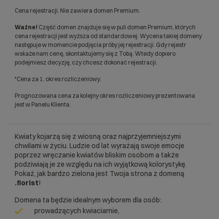
Cena rejestracji. Nie zawiera domen Premium.
Ważne!
Część domen znajduje się w puli domen Premium, których
cena rejestracji jest wyższa od standardowej. Wycena takiej domeny
następuje w momencie podjęcia próby jej rejestracji. Gdy rejestr
wskaże nam cenę, skontaktujemy się z Tobą. Wtedy dopiero
podejmiesz decyzję, czy chcesz dokonać rejestracji.
*Cena za 1. okres rozliczeniowy.
Prognozowana cena za kolejny okres rozliczeniowy prezentowana
jest w Panelu Klienta.
Kwiaty kojarzą się z wiosną oraz najprzyjemniejszymi
chwilami w życiu. Ludzie od lat wyrażają swoje emocje
poprzez wręczanie kwiatów bliskim osobom a także
podziwiają je ze względu na ich wyjątkową kolorystykę.
Pokaż, jak bardzo zielona jest Twoja strona z domeną
.florist
!
Domena ta będzie idealnym wyborem dla osób:
prowadzących kwiaciarnie,