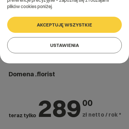
preferencje precyzyjnie – zapoznaj się z rodzajami
Szukaj
plików cookies poniżej.
AKCEPTUJĘ WSZYSTKIE
USTAWIENIA
Domena .florist
289
00
zł netto / rok *
teraz tylko