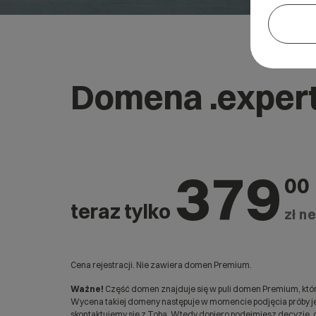
Domena .exper
379
00
teraz tylko
zł ne
Cena rejestracji. Nie zawiera domen Premium.
Ważne!
Część domen znajduje się w puli domen Premium, któr
Wycena takiej domeny następuje w momencie podjęcia próby jej
skontaktujemy się z Tobą. Wtedy dopiero podejmiesz decyzję, c