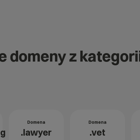
ne domeny z kategori
Domena
Domena
ng
.lawyer
.vet