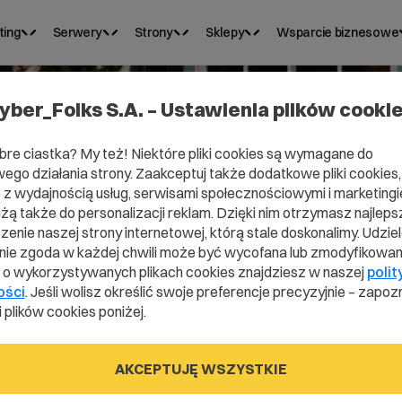
ting
Serwery
Strony
Sklepy
Wsparcie biznesowe
yber_Folks S.A. – Ustawienia plików cooki
bre ciastka? My też! Niektóre pliki cookies są wymagane do
ego działania strony. Zaakceptuj także dodatkowe pliki cookies,
Domena .exper
z wydajnością usług, serwisami społecznościowymi i marketingie
użą także do personalizacji reklam. Dzięki nim otrzymasz najleps
enie naszej strony internetowej, którą stale doskonalimy. Udzie
ie zgoda w każdej chwili może być wycofana lub zmodyfikowan
i o wykorzystywanych plikach cookies znajdziesz w naszej
polit
.expert
ości
. Jeśli wolisz określić swoje preferencje precyzyjnie – zapozn
 plików cookies poniżej.
AKCEPTUJĘ WSZYSTKIE