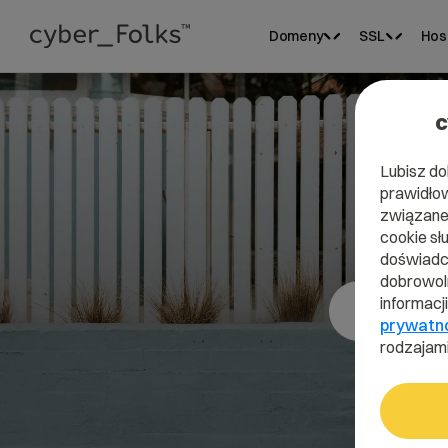
Domeny
SSL
Hos
c
Lubisz do
prawidłow
związane 
cookie sł
doświadcz
dobrowoln
informacj
prywatn
rodzajami