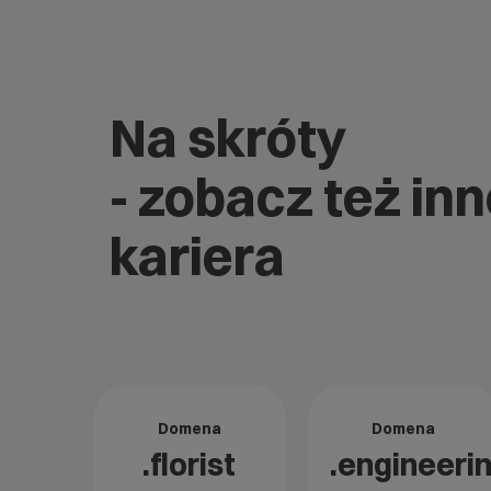
Na skróty
- zobacz też in
kariera
Domena
Domena
.florist
.engineeri