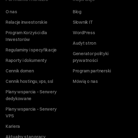
O nas
Blog
Relacje inwestorskie
Słownik IT
Program Korzyści dla
WordPress
Inwestorów
Audyt stron
Regulaminy i specyfikacje
Generator polityki
Raporty i dokumenty
prywatności
Cennik domen
Program partnerski
Cennik hostingu, vps, ssl
Mówią o nas
Plany wsparcia – Serwery
dedykowane
Plany wsparcia – Serwery
VPS
Kariera
Aktualny stan pracy