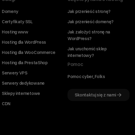
Domeny
Jak przenieść stronę?
Certyfikaty SSL
Jak przenieść domenę?
Hosting www
Jak założyć stronę na
WordPress?
Hosting dla WordPress
Jak uruchomić sklep
Hosting dla WooCommerce
internetowy?
Hosting dla PrestaShop
Pomoc
Serwery VPS
Pomoc cyber_Folks
Serwery dedykowane
Sklepy internetowe
Skontaktuj się z nami
CDN