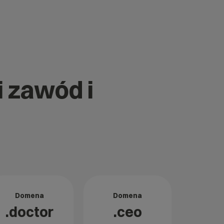
i zawód i
Domena
Domena
.doctor
.ceo