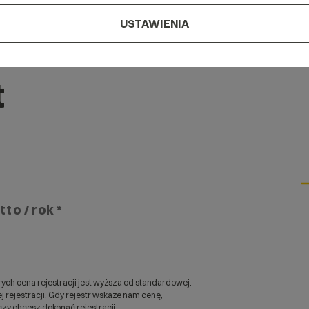
USTAWIENIA
t
tto / rok *
ych cena rejestracji jest wyższa od standardowej.
 rejestracji. Gdy rejestr wskaże nam cenę,
zy chcesz dokonać rejestracji.