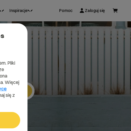
Inspiracje
Pomoc
Zaloguj się
es
t
m. Pliki
ze
lona
a. Więcej
yce
Szukaj
aj się z