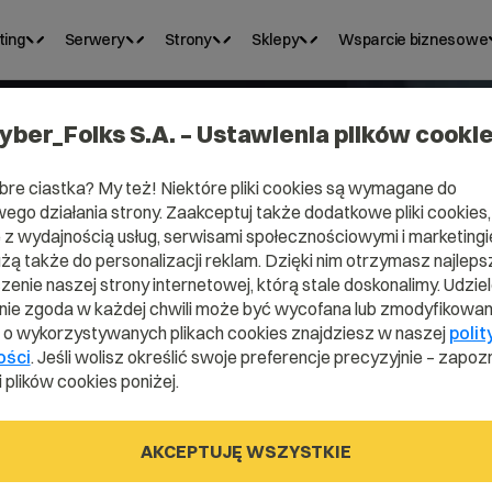
ting
Serwery
Strony
Sklepy
Wsparcie biznesowe
yber_Folks S.A. – Ustawienia plików cooki
bre ciastka? My też! Niektóre pliki cookies są wymagane do
ego działania strony. Zaakceptuj także dodatkowe pliki cookies,
Domena .nu
z wydajnością usług, serwisami społecznościowymi i marketingie
użą także do personalizacji reklam. Dzięki nim otrzymasz najleps
enie naszej strony internetowej, którą stale doskonalimy. Udzie
ie zgoda w każdej chwili może być wycofana lub zmodyfikowan
Zarejestruj adres www z domeną Niue
i o wykorzystywanych plikach cookies znajdziesz w naszej
polit
ości
. Jeśli wolisz określić swoje preferencje precyzyjnie – zapozn
 plików cookies poniżej.
.nu
AKCEPTUJĘ WSZYSTKIE