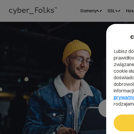
Domeny
SSL
Hos
c
Lubisz do
prawidłow
związane 
cookie sł
doświadcz
dobrowoln
informacj
prywatn
rodzajami