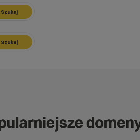
Szukaj
k, aby nawigować, Enter, aby wybrać opcję, Escape, aby zamknąć.
Szukaj
k, aby nawigować, Enter, aby wybrać opcję, Escape, aby zamknąć.
opularniejsze domen