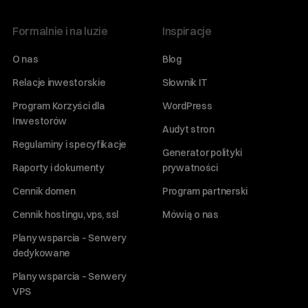
Formalnie i na luzie
Inspiracje
O nas
Blog
Relacje inwestorskie
Słownik IT
Program Korzyści dla
WordPress
Inwestorów
Audyt stron
Regulaminy i specyfikacje
Generator polityki
Raporty i dokumenty
prywatności
Cennik domen
Program partnerski
Cennik hostingu, vps, ssl
Mówią o nas
Plany wsparcia – Serwery
dedykowane
Plany wsparcia – Serwery
VPS