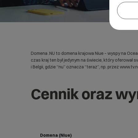
Domena .NU to domena krajowa Niue – wyspy na Oceani
czas kraj ten był jedynym na świecie, który oferował
i Belgii, gdzie “nu” oznacza “teraz”, np. przez www.tv.n
Cennik oraz w
Domena (Niue)