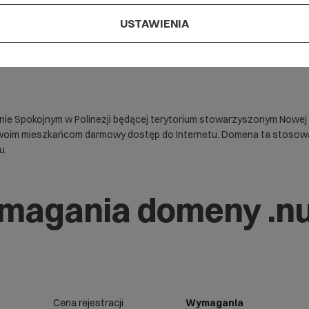
USTAWIENIA
e Spokojnym w Polinezji będącej terytorium stowarzyszonym Nowej Zel
 swoim mieszkańcom darmowy dostęp do Internetu. Domena ta stosowana 
u.
ymagania domeny .n
Cena rejestracji
Wymagania