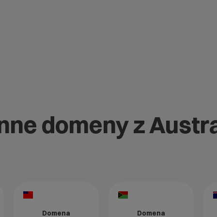
inne domeny z Austra
Domena
Domena