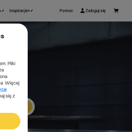
Inspiracje
Pomoc
Zaloguj się
es
m. Pliki
ze
lona
a. Więcej
yce
aj się z
Szukaj