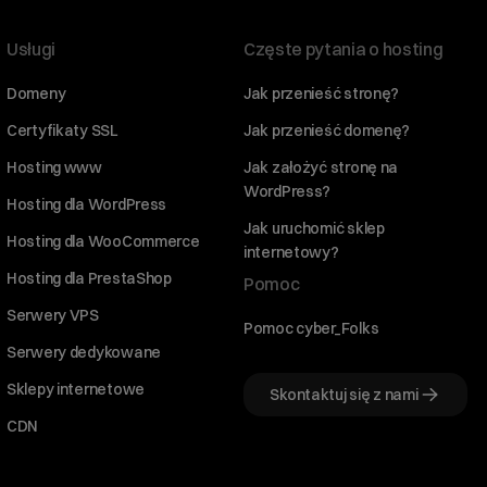
Usługi
Częste pytania o hosting
Domeny
Jak przenieść stronę?
Certyfikaty SSL
Jak przenieść domenę?
Hosting www
Jak założyć stronę na
WordPress?
Hosting dla WordPress
Jak uruchomić sklep
Hosting dla WooCommerce
internetowy?
Hosting dla PrestaShop
Pomoc
Serwery VPS
Pomoc cyber_Folks
Serwery dedykowane
Sklepy internetowe
Skontaktuj się z nami
CDN