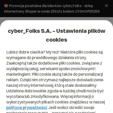
Promocja powitalna dla klientów cyber_Folks - sklep
internetowy Shoper w cenie 259 zł z kodem: CFSHOPER259
cyber_Folks S.A. – Ustawienia plików
cookies
Lubisz dobre ciastka? My też! Niektóre pliki cookies są
wymagane do prawidłowego działania strony.
Zaakceptuj także dodatkowe pliki cookies, związane z
Domena .net.nz
wydajnością usług, serwisami społecznościowymi i
marketingiem. Pliki cookie służą także do personalizacji
Zarejestruj adres www z domeną Nowej Zelandii
reklam. Dzięki nim otrzymasz najlepsze doświadczenie
naszej strony internetowej, którą stale doskonalimy.
Udzielona dobrowolnie zgoda w każdej chwili może być
wycofana lub zmodyfikowana. Więcej informacji o
.net.nz
wykorzystywanych plikach cookies znajdziesz w naszej
polityce prywatności
. Jeśli wolisz określić swoje
Szukaj