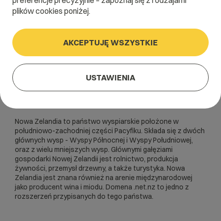
preferencje precyzyjnie – zapoznaj się z rodzajami
plików cookies poniżej.
AKCEPTUJĘ WSZYSTKIE
USTAWIENIA
Nowa Zelandia to państwo wyspiarskie położone w
południowo-zachodniej części Pacyfiku. Składa się z dwóch
głównych wysp - Wyspy Północnej i Wyspy Południowej,
oraz z wielu mniejszych wysp. Głównymi gałęziami
gospodarki Nowej Zelandii jest rolnictwo, produkcja
żywności, przemysł drzewny, a także turystyka. Nowa
Zelandia jest znana również na arenie międzynarodowej
jako producent wina i miodu. Domena .net.nz to jedno z
rozszerzeń przypisanych do tego państwa.