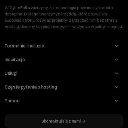
W CyberFolks wierzymy, że technologia powinna być prosta i
dostępna. Dlatego tworzymy narzędzia, które pozwalają
budować strony, rozwijać projekty i zarządzać nimi bez stresu.
Hosting, domeny, bezpieczeństwo — wszystko w jednym miejscu.
Formalnie i na luzie
O nas
Inspiracje
Relacje inwestorskie
Blog
Usługi
Program Korzyści dla Inwestorów
Słownik IT
Domeny
Regulaminy i specyfikacje
Częste pytania o hosting
WordPress
Certyfikaty SSL
Raporty i dokumenty
Jak przenieść stronę?
Audyt stron
Pomoc
Hosting www
Cennik domen
Jak przenieść domenę?
Generator polityki prywatności
Pomoc cyber_Folks
Hosting dla WordPress
Cennik hostingu, vps, ssl
Jak założyć stronę na WordPress?
Program partnerski
Skontaktuj się z nami
Hosting dla WooCommerce
Plany wsparcia – Serwery dedykowane
Jak uruchomić sklep internetowy?