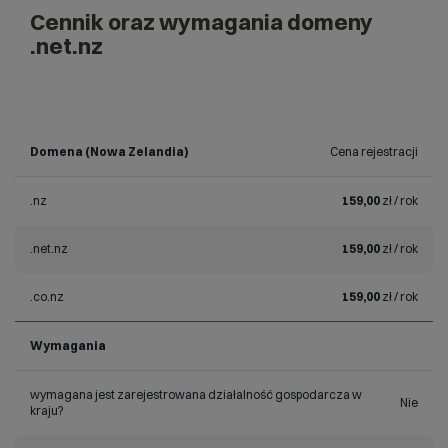
Cennik oraz wymagania domeny
.net.nz
Domena (Nowa Zelandia)
Cena rejestracji
.nz
159,00
zł / rok
.net.nz
159,00
zł / rok
.co.nz
159,00
zł / rok
Wymagania
wymagana jest zarejestrowana działalność gospodarcza w
Nie
kraju?