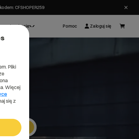
ł z kodem: CFSHOPER259
Inspiracje
Pomoc
Zaloguj się
es
m. Pliki
ze
a
lona
a. Więcej
yce
aj się z
ą
Szukaj