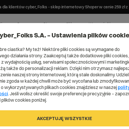
 dla klientów cyber_Folks - sklep internetowy Shoper w cenie 259 z
ting
Serwery
Strony
Sklepy
Wsparcie biznesowe
yber_Folks S.A. – Ustawienia plików cooki
bre ciastka? My też! Niektóre pliki cookies są wymagane do
ego działania strony. Zaakceptuj także dodatkowe pliki cookies,
z wydajnością usług, serwisami społecznościowymi i marketingie
użą także do personalizacji reklam. Dzięki nim otrzymasz najleps
Domena .net.u
enie naszej strony internetowej, którą stale doskonalimy. Udzie
ie zgoda w każdej chwili może być wycofana lub zmodyfikowan
i o wykorzystywanych plikach cookies znajdziesz w naszej
polit
ości
. Jeśli wolisz określić swoje preferencje precyzyjnie – zapozn
Zarejestruj adres www z domeną .ukraińsk
 plików cookies poniżej.
AKCEPTUJĘ WSZYSTKIE
.net.ua