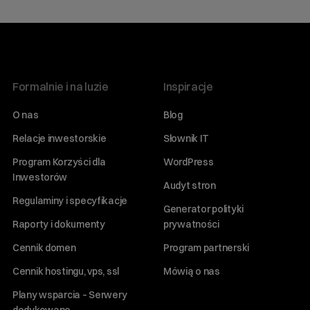
Formalnie i na luzie
Inspiracje
O nas
Blog
Relacje inwestorskie
Słownik IT
Program Korzyści dla
WordPress
Inwestorów
Audyt stron
Regulaminy i specyfikacje
Generator polityki
Raporty i dokumenty
prywatności
Cennik domen
Program partnerski
Cennik hostingu, vps, ssl
Mówią o nas
Plany wsparcia – Serwery