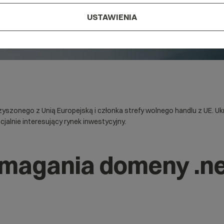
USTAWIENIA
szonego z Unią Europejską i członka strefy wolnego handlu z UE. Ukr
jalnie interesujący rynek inwestycyjny.
magania domeny .ne