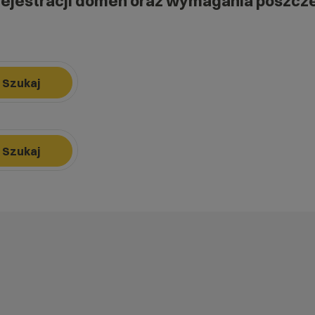
rejestracji domen oraz wymagania poszcz
Szukaj
k, aby nawigować, Enter, aby wybrać opcję, Escape, aby zamknąć.
Szukaj
k, aby nawigować, Enter, aby wybrać opcję, Escape, aby zamknąć.