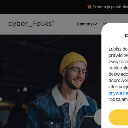
Promocja powitalna
Domeny
SSL
Hos
c
Lubisz do
prawidłow
związane 
cookie sł
doświadcz
dobrowoln
informacj
prywatn
rodzajami