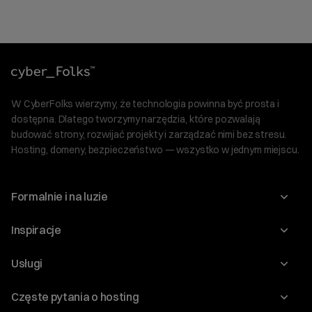
W CyberFolks wierzymy, że technologia powinna być prosta i
dostępna. Dlatego tworzymy narzędzia, które pozwalają
budować strony, rozwijać projekty i zarządzać nimi bez stresu.
Hosting, domeny, bezpieczeństwo — wszystko w jednym miejscu.
Formalnie i na luzie
O nas
Inspiracje
Relacje inwestorskie
Blog
Usługi
Program Korzyści dla Inwestorów
Słownik IT
Domeny
Regulaminy i specyfikacje
Częste pytania o hosting
WordPress