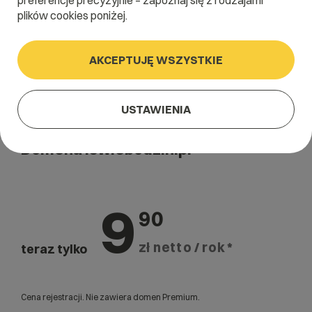
preferencje precyzyjnie – zapoznaj się z rodzajami
plików cookies poniżej.
AKCEPTUJĘ WSZYSTKIE
USTAWIENIA
Domena .swiebodzin.pl
9
90
zł netto / rok *
teraz tylko
Cena rejestracji. Nie zawiera domen Premium.