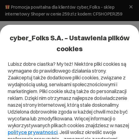
Promocja powitalna dla klientów cyber_Folks - sklep
internetowy Shoper w cenie 259 zł z kodem: CFSHOPER259
cyber_Folks S.A. – Ustawienia plików
cookies
Lubisz dobre ciastka? My też! Niektóre pliki cookies są
wymagane do prawidłowego działania strony.
Zaakceptuj także dodatkowe pliki cookies, związane z
Domena .swiebodzin.pl
wydajnością usług, serwisami społecznościowymi i
marketingiem. Pliki cookie służą także do personalizacji
reklam. Dzięki nim otrzymasz najlepsze doświadczenie
naszej strony internetowej, którą stale doskonalimy.
Udzielona dobrowolnie zgoda w każdej chwili może być
.swiebodzin.pl
wycofana lub zmodyfikowana. Więcej informacji o
wykorzystywanych plikach cookies znajdziesz w naszej
Szukaj
polityce prywatności
. Jeśli wolisz określić swoje