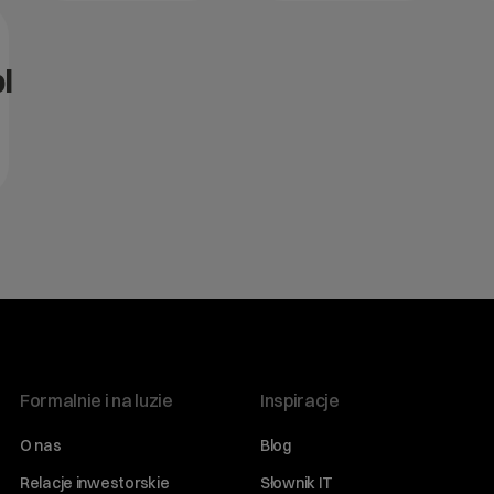
l
Formalnie i na luzie
Inspiracje
O nas
Blog
Relacje inwestorskie
Słownik IT