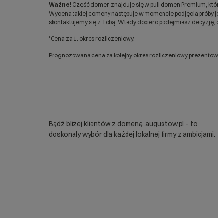
Ważne!
Część domen znajduje się w puli domen Premium, któr
Wycena takiej domeny następuje w momencie podjęcia próby jej
skontaktujemy się z Tobą. Wtedy dopiero podejmiesz decyzję, c
*Cena za 1. okres rozliczeniowy.
Prognozowana cena za kolejny okres rozliczeniowy prezentowan
Bądź bliżej klientów z domeną .augustow.pl – to
doskonały wybór dla każdej lokalnej firmy z ambicjami.