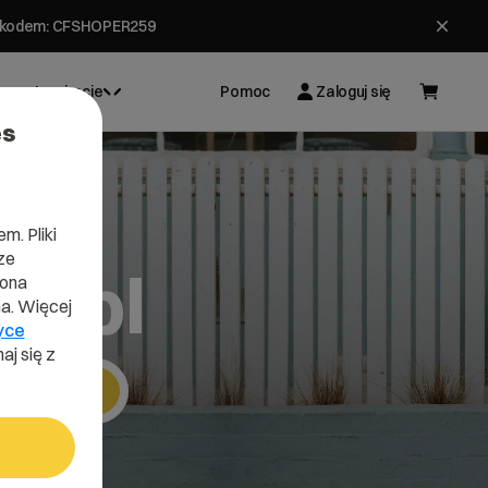
ł z kodem: CFSHOPER259
Inspiracje
Pomoc
Zaloguj się
es
m. Pliki
ze
w.pl
lona
a. Więcej
yce
aj się z
Szukaj