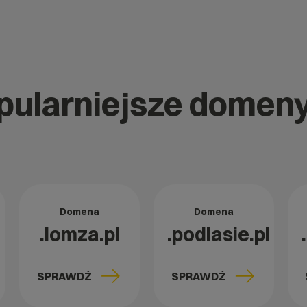
pularniejsze domeny
Domena
Domena
.lomza.pl
.podlasie.pl
SPRAWDŹ
SPRAWDŹ