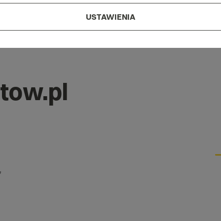
USTAWIENIA
tow.pl
*