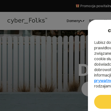
Promocja powitalna
Domeny
SSL
Hos
c
Lubisz do
prawidłow
związane 
cookie sł
Dom
doświadcz
dobrowoln
informacj
prywatn
rodzajami