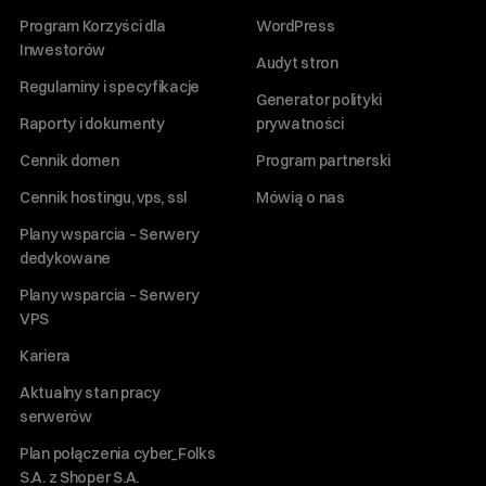
Program Korzyści dla
WordPress
Inwestorów
Audyt stron
Regulaminy i specyfikacje
Generator polityki
Raporty i dokumenty
prywatności
Cennik domen
Program partnerski
Cennik hostingu, vps, ssl
Mówią o nas
Plany wsparcia – Serwery
dedykowane
Plany wsparcia – Serwery
VPS
Kariera
Aktualny stan pracy
serwerów
Plan połączenia cyber_Folks
S.A. z Shoper S.A.