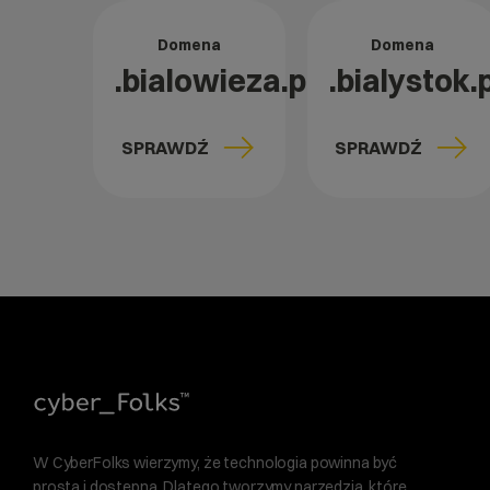
Domena
Domena
.bialowieza.pl
.bialystok.p
SPRAWDŹ
SPRAWDŹ
W CyberFolks wierzymy, że technologia powinna być
prosta i dostępna. Dlatego tworzymy narzędzia, które