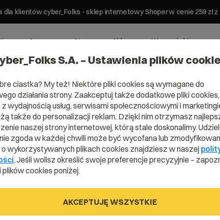
 dla klientów cyber_Folks - sklep internetowy Shoper w cenie 259 z
ting
Serwery
Strony
Sklepy
Wsparcie biznesowe
yber_Folks S.A. – Ustawienia plików cooki
bre ciastka? My też! Niektóre pliki cookies są wymagane do
ego działania strony. Zaakceptuj także dodatkowe pliki cookies,
z wydajnością usług, serwisami społecznościowymi i marketingie
użą także do personalizacji reklam. Dzięki nim otrzymasz najleps
ena .augusto
enie naszej strony internetowej, którą stale doskonalimy. Udzie
ie zgoda w każdej chwili może być wycofana lub zmodyfikowan
i o wykorzystywanych plikach cookies znajdziesz w naszej
polit
ości
. Jeśli wolisz określić swoje preferencje precyzyjnie – zapozn
 plików cookies poniżej.
.augustow.pl
AKCEPTUJĘ WSZYSTKIE