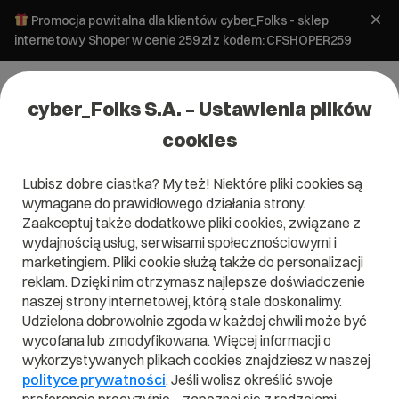
Promocja powitalna dla klientów cyber_Folks - sklep
internetowy Shoper w cenie 259 zł z kodem: CFSHOPER259
cyber_Folks S.A. – Ustawienia plików
cookies
Lubisz dobre ciastka? My też! Niektóre pliki cookies są
>
Kategoria pomocy dla:
wymagane do prawidłowego działania strony.
Aplikacje stron
Zaakceptuj także dodatkowe pliki cookies, związane z
wydajnością usług, serwisami społecznościowymi i
marketingiem. Pliki cookie służą także do personalizacji
Sprawy związane z serwerem www, działaniem PHP, MySql,
reklam. Dzięki nim otrzymasz najlepsze doświadczenie
uruchamianiem i konserwacją stron, dostępem SSH, FTP.
naszej strony internetowej, którą stale doskonalimy.
Udzielona dobrowolnie zgoda w każdej chwili może być
wycofana lub zmodyfikowana. Więcej informacji o
Jak dodać domenę do panelu administratora?
wykorzystywanych plikach cookies znajdziesz w naszej
polityce prywatności
. Jeśli wolisz określić swoje