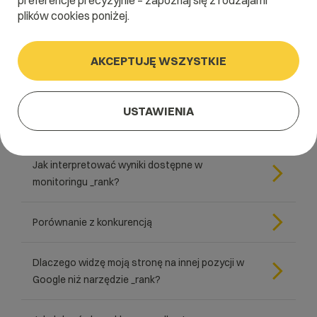
preferencje precyzyjnie – zapoznaj się z rodzajami
Jakie informacje powinno zawierać zgłoszenie
plików cookies poniżej.
techniczne ?
AKCEPTUJĘ WSZYSTKIE
>
_rank
USTAWIENIA
Jak pobrać raport pozycji w _rank?
Jak interpretować wyniki dostępne w
monitoringu _rank?
Porównanie z konkurencją
Dlaczego widzę moją stronę na innej pozycji w
Google niż narzędzie _rank?