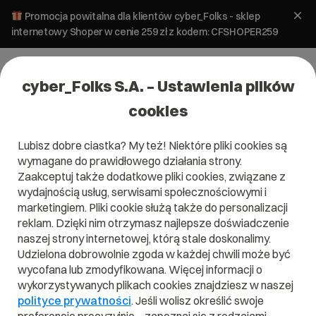
Promocja powitalna dla klientów cyber_Folks - sklep
internetowy Shoper w cenie 259 zł z kodem: CFSHOPER259
cyber_Folks S.A. – Ustawienia plików
cookies
Lubisz dobre ciastka? My też! Niektóre pliki cookies są
Pomoc
»
Aplikacje stron
»
Narzędzia Google
»
Jak dodać
wymagane do prawidłowego działania strony.
nowego użytkownika do konta w Google Analytics?
Zaakceptuj także dodatkowe pliki cookies, związane z
Jak dodać nowego użytkownika do
wydajnością usług, serwisami społecznościowymi i
konta w Google Analytics?
marketingiem. Pliki cookie służą także do personalizacji
reklam. Dzięki nim otrzymasz najlepsze doświadczenie
naszej strony internetowej, którą stale doskonalimy.
Narzędzia Google
Udzielona dobrowolnie zgoda w każdej chwili może być
wycofana lub zmodyfikowana. Więcej informacji o
wykorzystywanych plikach cookies znajdziesz w naszej
polityce prywatności
. Jeśli wolisz określić swoje
Każda strona firmowa lub sklep internetowy powinien mieć