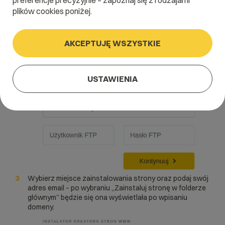
preferencje precyzyjnie – zapoznaj się z rodzajami
plików cookies poniżej.
Wybierz szablon
Podaj dane logowania do panelu administracyjnego i
zaloguj się
AKCEPTUJĘ WSZYSTKIE
USTAWIENIA
Wybierz miejsce zainstalowania strony oraz podaj swój
adres email – po wybraniu „Zainstaluj stronę w folderze
głównym” będzie się ona wyświetlała po wpisaniu
domeny.