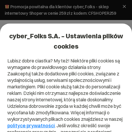
Promocja powitalna dla klientów cyber_Folks - sklep
internetowy Shoper w cenie 259 zł z kodem: CFSHOPER259
cyber_Folks S.A. – Ustawienia plików
cookies
Lubisz dobre ciastka? My też! Niektóre pliki cookies są
Pomoc
»
Aplikacje stron
»
Kreator Stron
»
Jak utworzyć
wymagane do prawidłowego działania strony.
stronę w kreatorze?
Zaakceptuj także dodatkowe pliki cookies, związane z
Jak utworzyć stronę w kreatorze?
wydajnością usług, serwisami społecznościowymi i
marketingiem. Pliki cookie służą także do personalizacji
reklam. Dzięki nim otrzymasz najlepsze doświadczenie
Aplikacje stron
Kreator Stron
naszej strony internetowej, którą stale doskonalimy.
Udzielona dobrowolnie zgoda w każdej chwili może być
wycofana lub zmodyfikowana. Więcej informacji o
Aby utworzyć stronę za pomocą kreatora należy przejść do
wykorzystywanych plikach cookies znajdziesz w naszej
niego z poziomu panelu administratora opcja
Kreator
polityce prywatności
. Jeśli wolisz określić swoje
stron
. Następnie: