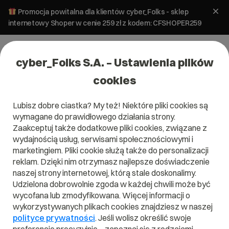
Promocja powitalna dla klientów cyber_Folks - sklep
internetowy Shoper w cenie 259 zł z kodem: CFSHOPER259
cyber_Folks S.A. – Ustawienia plików
cookies
Lubisz dobre ciastka? My też! Niektóre pliki cookies są
Pomoc
»
Serwery
»
SSH
»
Git na serwerach Webas –
wymagane do prawidłowego działania strony.
system kontroli wersji
Zaakceptuj także dodatkowe pliki cookies, związane z
Git na serwerach Webas – system
wydajnością usług, serwisami społecznościowymi i
kontroli wersji
marketingiem. Pliki cookie służą także do personalizacji
reklam. Dzięki nim otrzymasz najlepsze doświadczenie
naszej strony internetowej, którą stale doskonalimy.
Serwer WebAs
SSH
Udzielona dobrowolnie zgoda w każdej chwili może być
wycofana lub zmodyfikowana. Więcej informacji o
wykorzystywanych plikach cookies znajdziesz w naszej
polityce prywatności
. Jeśli wolisz określić swoje
Artykuł dla panelu: