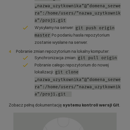
„nazwa_uzytkownika”@”domena_serwe
ra”:/home/users/”nazwa_uzytkownik
a”/proj1.git
Wysyłamy na serwer:
git push origin
Po podaniu hasła repozytorium
master
zostanie wysłane na serwer.
Pobranie zmian repozytorium na lokalny komputer:
Synchronizacja zmian:
git pull origin
Pobranie całego repozytorium do nowej
lokalizacji:
git clone
„nazwa_uzytkownika”@”domena_serwe
ra”:/home/users/”nazwa_uzytkownik
a”/proj1.git
Zobacz pełną
dokumentację
systemu kontroli wersji Git
.