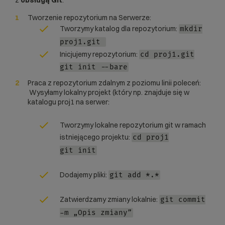
z
obsługą Git
:
Tworzenie repozytorium na Serwerze:
Tworzymy katalog dla repozytorium:
mkdir
proj1.git
Inicjujemy repozytorium:
cd proj1.git
git init --bare
Praca z repozytorium zdalnym z poziomu linii poleceń:
Wysyłamy lokalny projekt (który np. znajduje się w
katalogu proj1 na serwer:
Tworzymy lokalne repozytorium git w ramach
istniejącego projektu:
cd proj1
git init
Dodajemy pliki:
git add *.*
Zatwierdzamy zmiany lokalnie:
git commit
-m „Opis zmiany”