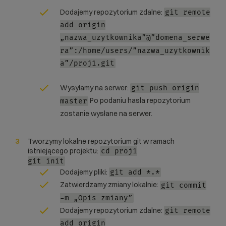
Dodajemy repozytorium zdalne:
git remote
add origin
„nazwa_uzytkownika”@”domena_serwe
ra”:/home/users/”nazwa_uzytkownik
a”/proj1.git
Wysyłamy na serwer:
git push origin
Po podaniu hasła repozytorium
master
zostanie wysłane na serwer.
Tworzymy lokalne repozytorium git w ramach
istniejącego projektu:
cd proj1
git init
Dodajemy pliki:
git add *.*
Zatwierdzamy zmiany lokalnie:
git commit
-m „Opis zmiany”
Dodajemy repozytorium zdalne:
git remote
add origin