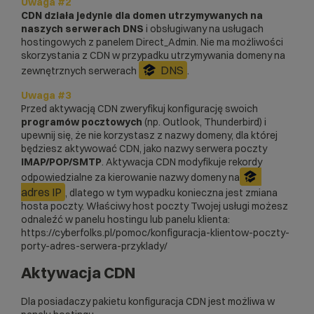
Uwaga #2
CDN działa jedynie dla domen utrzymywanych na
naszych serwerach DNS
i obsługiwany na usługach
hostingowych z panelem Direct_Admin. Nie ma możliwości
skorzystania z CDN w przypadku utrzymywania domeny na
DNS
zewnętrznych serwerach
.
Uwaga #3
Przed aktywacją CDN zweryfikuj konfigurację swoich
programów pocztowych
(np. Outlook, Thunderbird) i
upewnij się, że nie korzystasz z nazwy domeny, dla której
będziesz aktywować CDN, jako nazwy serwera poczty
IMAP/POP/SMTP
. Aktywacja CDN modyfikuje rekordy
odpowiedzialne za kierowanie nazwy domeny na
adres IP
, dlatego w tym wypadku konieczna jest zmiana
hosta poczty. Właściwy host poczty Twojej usługi możesz
odnaleźć w panelu hostingu lub panelu klienta:
https://cyberfolks.pl/pomoc/konfiguracja-klientow-poczty-
porty-adres-serwera-przyklady/
Aktywacja CDN
Dla posiadaczy pakietu konfiguracja CDN jest możliwa w