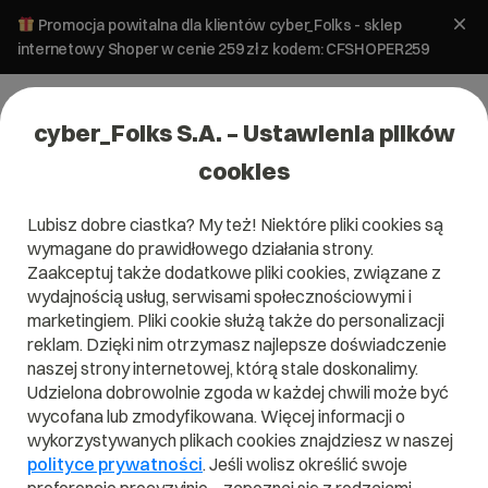
Promocja powitalna dla klientów cyber_Folks - sklep
internetowy Shoper w cenie 259 zł z kodem: CFSHOPER259
cyber_Folks S.A. – Ustawienia plików
cookies
Lubisz dobre ciastka? My też! Niektóre pliki cookies są
Pomoc
»
Domeny i SSL
»
Jak aktywować i zarządzać CDN
wymagane do prawidłowego działania strony.
(Content Delivery Network) dla domeny?
Zaakceptuj także dodatkowe pliki cookies, związane z
Jak aktywować i zarządzać CDN
wydajnością usług, serwisami społecznościowymi i
(Content Delivery Network) dla
marketingiem. Pliki cookie służą także do personalizacji
reklam. Dzięki nim otrzymasz najlepsze doświadczenie
domeny?
naszej strony internetowej, którą stale doskonalimy.
Udzielona dobrowolnie zgoda w każdej chwili może być
Domeny i SSL
Zarządzanie domeną
wycofana lub zmodyfikowana. Więcej informacji o
wykorzystywanych plikach cookies znajdziesz w naszej
polityce prywatności
. Jeśli wolisz określić swoje
Zmiana delegacji