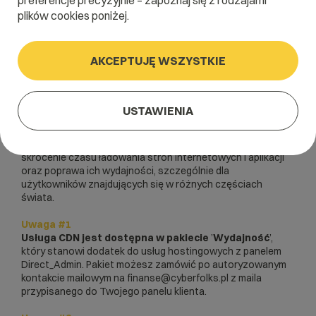
preferencje precyzyjnie – zapoznaj się z rodzajami
Serwery
domeny
plików cookies poniżej.
Panel administracyjny
AKCEPTUJĘ WSZYSTKIE
CDN
(Content Delivery Network)
to sieć serwerów
USTAWIENIA
rozmieszczonych w różnych lokalizacjach na całym świecie,
która służy do dostarczania treści internetowych w sposób
szybki, niezawodny i efektywny. Głównym celem
CDN
jest
skrócenie czasu ładowania stron internetowych i aplikacji
oraz poprawa ich wydajności, szczególnie dla
użytkowników znajdujących się w różnych częściach
świata.
Uwaga #1
Usługa CDN jest dostępna w pakiecie
’
Wydajność
’,
który stanowi dodatek do usług hostingowych z panelem
Direct_Admin. Pakiet możesz zamówić po autoryzowanym
kontakcie mailowym na finanse@cyberfolks.pl z maila
przypisanego do Twojego panelu klienta.