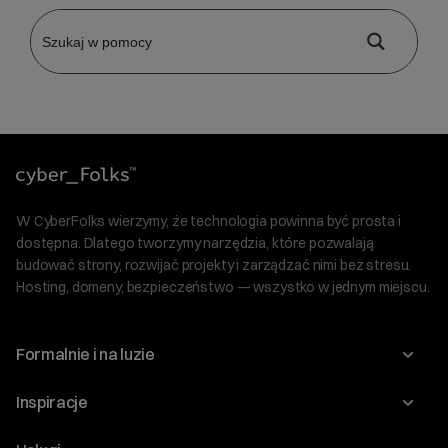
W CyberFolks wierzymy, że technologia powinna być prosta i
dostępna. Dlatego tworzymy narzędzia, które pozwalają
budować strony, rozwijać projekty i zarządzać nimi bez stresu.
Hosting, domeny, bezpieczeństwo — wszystko w jednym miejscu.
Formalnie i na luzie
O nas
Inspiracje
Relacje inwestorskie
Blog