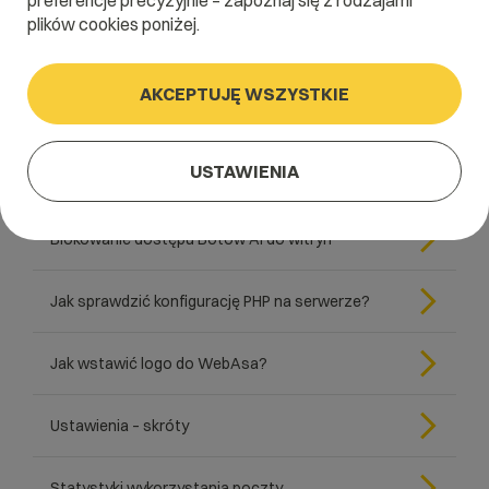
preferencje precyzyjnie – zapoznaj się z rodzajami
Jak stworzyć wizytówkę AI dla strony? (llms.txt)
plików cookies poniżej.
Jak zmienić ustawienia PHP w panelu
cyber_Admin
AKCEPTUJĘ WSZYSTKIE
Jak stworzyć stronę internetową za pomocą
USTAWIENIA
WP AutoBuilder
Blokowanie dostępu Botów AI do witryn
Jak sprawdzić konfigurację PHP na serwerze?
Jak wstawić logo do WebAsa?
Ustawienia – skróty
Statystyki wykorzystania poczty