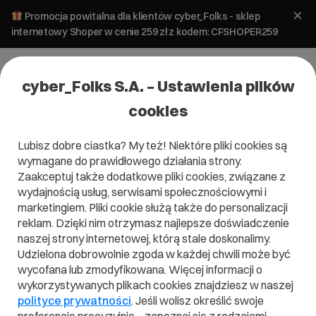
Promocja powitalna dla klientów cyber_Folks - sklep
internetowy Shoper w cenie 259 zł z kodem: CFSHOPER259
cyber_Folks S.A. – Ustawienia plików
cookies
Lubisz dobre ciastka? My też! Niektóre pliki cookies są
>
Kategoria pomocy dla:
wymagane do prawidłowego działania strony.
Panel administracyjny
Zaakceptuj także dodatkowe pliki cookies, związane z
wydajnością usług, serwisami społecznościowymi i
marketingiem. Pliki cookie służą także do personalizacji
Potrzebujesz wsparcia w użytkowaniu panelu
reklam. Dzięki nim otrzymasz najlepsze doświadczenie
administracyjnego? Nie wiesz, jak zmienić wersję PHP,
naszej strony internetowej, którą stale doskonalimy.
sprawdzić logi lub zmienić hasło do panelu? Czytaj artykuły
Udzielona dobrowolnie zgoda w każdej chwili może być
pomocy stworzone przez specjalistów z cyber_Folks i
wycofana lub zmodyfikowana. Więcej informacji o
poznaj odpowiedzi na nurtujące Cię pytania!
wykorzystywanych plikach cookies znajdziesz w naszej
polityce prywatności
. Jeśli wolisz określić swoje