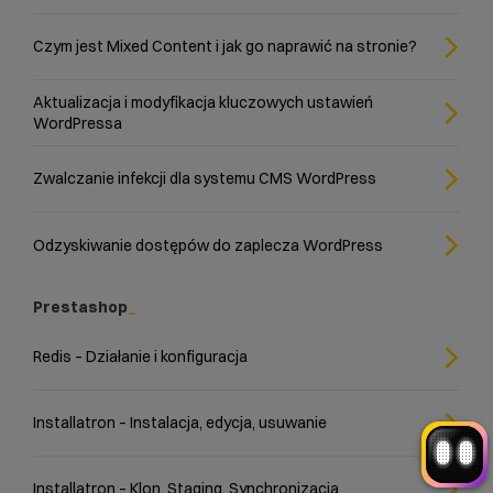
Czym jest Mixed Content i jak go naprawić na stronie?
Aktualizacja i modyfikacja kluczowych ustawień
WordPressa
Zwalczanie infekcji dla systemu CMS WordPress
Witaj! Jestem robo_Folks.
W czym mogę pomóc?
Kliknij kafelek albo napisz wiadomość
Odzyskiwanie dostępów do zaplecza WordPress
— znajdziemy rozwiązanie
Wybór hostingu
Wybór domeny
Bazy danych
Konfiguracja email
Prestashop
+
Optymalizacja wydajności
więcej
Redis – Działanie i konfiguracja
Installatron – Instalacja, edycja, usuwanie
Installatron – Klon, Staging, Synchronizacja