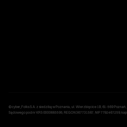
©cyber_Folks S.A. z siedzibą w Poznaniu, ul. Wierzbięcice 1B, 61-569 Pozn
Sądowego pod nr KRS 0000685595, REGON 367731587, NIP 7792467259, kapita