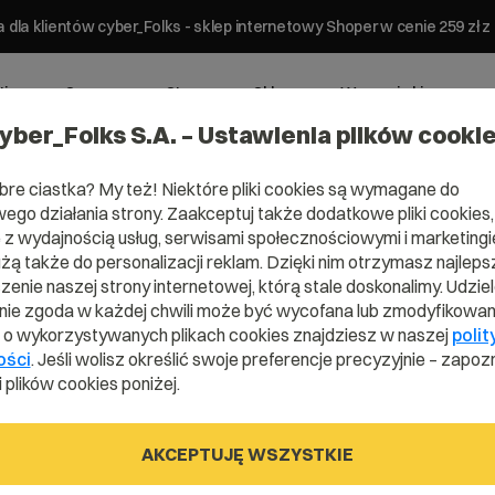
 dla klientów cyber_Folks - sklep internetowy Shoper w cenie 259 z
ting
Serwery
Strony
Sklepy
Wsparcie biznesowe
yber_Folks S.A. – Ustawienia plików cooki
bre ciastka? My też! Niektóre pliki cookies są wymagane do
ego działania strony. Zaakceptuj także dodatkowe pliki cookies,
z wydajnością usług, serwisami społecznościowymi i marketingie
a:
Zarządzanie domeną
użą także do personalizacji reklam. Dzięki nim otrzymasz najleps
enie naszej strony internetowej, którą stale doskonalimy. Udzie
ie zgoda w każdej chwili może być wycofana lub zmodyfikowan
ć o konfiguracji domeny. Nie
i o wykorzystywanych plikach cookies znajdziesz w naszej
polit
olks? Chcesz zweryfikować
ości
. Jeśli wolisz określić swoje preferencje precyzyjnie – zapozn
niki!
 plików cookies poniżej.
AKCEPTUJĘ WSZYSTKIE