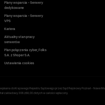
Plany wsparcia – Serwery
dedykowane
Plany wsparcia – Serwery
VPS
Kariera
Aktualny stan pracy
serwerów
Plan połączenia cyber_Folks
S.A. z Shoper S.A.
Ustawienia cookies
ań, wpisana do Krajowego Rejestru Sądowego przez Sąd Rejonowy Poznań - Nowe Mia
ł zakładowy 306.288,00 złotych w całości wpłacony.