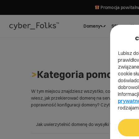
Promocja powitalna
Domeny
SSL
Hos
c
Lubisz do
prawidłow
związane 
>
Kategoria pomocy dl
cookie sł
doświadcz
dobrowoln
W tym miejscu znajdziesz wszystko, co musisz wiedzie
informacj
wiesz, jak przekierować domenę na serwer w cyber_F
prywatn
poprawność konfiguracji domeny? Czytaj nasze porad
rodzajami
Jak uwierzytelnić domenę do wysyłki w MailerLite?