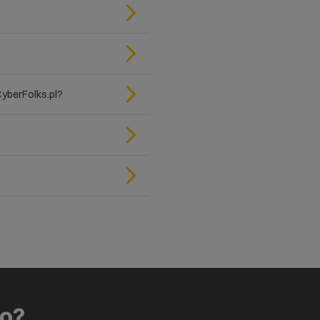
yberFolks.pl?
go?