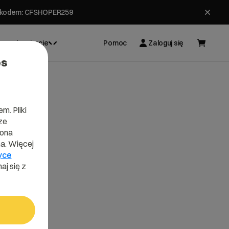
ł z kodem: CFSHOPER259
Inspiracje
Pomoc
Zaloguj się
es
m. Pliki
ze
lona
a. Więcej
yce
aj się z