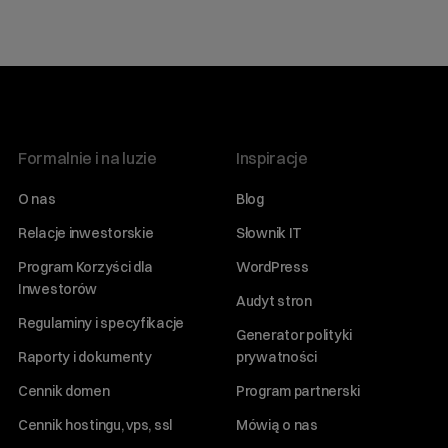
Formalnie i na luzie
Inspiracje
O nas
Blog
Relacje inwestorskie
Słownik IT
Program Korzyści dla
WordPress
Inwestorów
Audyt stron
Regulaminy i specyfikacje
Generator polityki
Raporty i dokumenty
prywatności
Cennik domen
Program partnerski
Cennik hostingu, vps, ssl
Mówią o nas