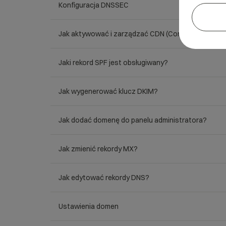
Konfiguracja DNSSEC
Jak aktywować i zarządzać CDN (Content Delivery
Jaki rekord SPF jest obsługiwany?
Jak wygenerować klucz DKIM?
Jak dodać domenę do panelu administratora?
Jak zmienić rekordy MX?
Jak edytować rekordy DNS?
Ustawienia domen