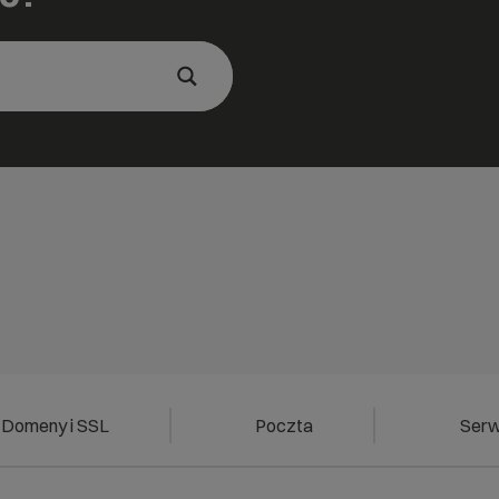
Domeny i SSL
Poczta
Ser