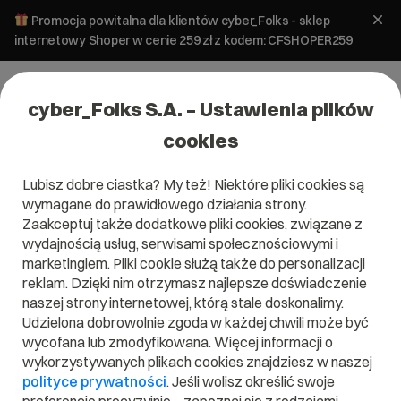
Promocja powitalna dla klientów cyber_Folks - sklep
internetowy Shoper w cenie 259 zł z kodem: CFSHOPER259
cyber_Folks S.A. – Ustawienia plików
cookies
Lubisz dobre ciastka? My też! Niektóre pliki cookies są
>
Kategoria pomocy dla:
wymagane do prawidłowego działania strony.
Umowy
Zaakceptuj także dodatkowe pliki cookies, związane z
wydajnością usług, serwisami społecznościowymi i
marketingiem. Pliki cookie służą także do personalizacji
Chcesz dowiedzieć się, jak zawszeć umowę RODO? Czytaj
reklam. Dzięki nim otrzymasz najlepsze doświadczenie
poradniki stworzone przez specjalistów cyber_Folks i zyskaj
naszej strony internetowej, którą stale doskonalimy.
niezbędną wiedzę!
Udzielona dobrowolnie zgoda w każdej chwili może być
wycofana lub zmodyfikowana. Więcej informacji o
wykorzystywanych plikach cookies znajdziesz w naszej
Jak zawrzeć umowę RODO?
polityce prywatności
. Jeśli wolisz określić swoje