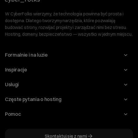
W CyberFolks wierzymy, że technologia powinna być prosta i
dostępna. Dlatego tworzymy narzędzia, które pozwalają
budować strony, rozwijać projekty i zarządzać nimi bez stresu.
Hosting, domeny, bezpieczeństwo — wszystko w jednym miejscu.
Formalnie i na luzie
O nas
Inspiracje
Relacje inwestorskie
Blog
Usługi
Program Korzyści dla Inwestorów
Słownik IT
Domeny
Regulaminy i specyfikacje
Częste pytania o hosting
WordPress
Certyfikaty SSL
Raporty i dokumenty
Jak przenieść stronę?
Audyt stron
Pomoc
Hosting www
Cennik domen
Jak przenieść domenę?
Generator polityki prywatności
Pomoc cyber_Folks
Hosting dla WordPress
Cennik hostingu, vps, ssl
Jak założyć stronę na WordPress?
Program partnerski
Skontaktuj się z nami