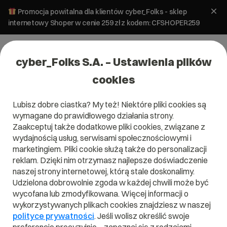
Promocja powitalna dla klientów cyber_Folks - sklep
internetowy Shoper w cenie 259 zł z kodem: CFSHOPER259
cyber_Folks S.A. – Ustawienia plików
cookies
Lubisz dobre ciastka? My też! Niektóre pliki cookies są
Pomoc
»
Dane i płatności
»
Jak zawrzeć umowę RODO?
wymagane do prawidłowego działania strony.
Jak zawrzeć umowę RODO?
Zaakceptuj także dodatkowe pliki cookies, związane z
wydajnością usług, serwisami społecznościowymi i
marketingiem. Pliki cookie służą także do personalizacji
Dane i płatności
Umowy
reklam. Dzięki nim otrzymasz najlepsze doświadczenie
naszej strony internetowej, którą stale doskonalimy.
Udzielona dobrowolnie zgoda w każdej chwili może być
wycofana lub zmodyfikowana. Więcej informacji o
Umowę powierzenia lub podpowierzenia danych, zgodnej z
RODO
wykorzystywanych plikach cookies znajdziesz w naszej
wymogami
, możesz podpisać w panelu klienta.
polityce prywatności
. Jeśli wolisz określić swoje
1.
Zaloguj się do panelu klienta
panel.cyberfolks.pl