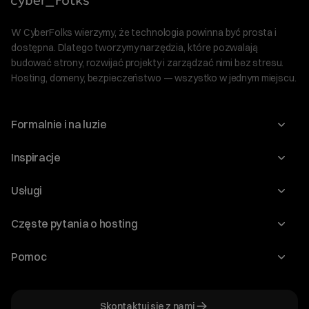
W CyberFolks wierzymy, że technologia powinna być prosta i
dostępna. Dlatego tworzymy narzędzia, które pozwalają
budować strony, rozwijać projekty i zarządzać nimi bez stresu.
Hosting, domeny, bezpieczeństwo — wszystko w jednym miejscu.
Formalnie i na luzie
O nas
Inspiracje
Relacje inwestorskie
Blog
Usługi
Program Korzyści dla Inwestorów
Słownik IT
Domeny
Regulaminy i specyfikacje
Częste pytania o hosting
WordPress
Certyfikaty SSL
Raporty i dokumenty
Jak przenieść stronę?
Audyt stron
Pomoc
Hosting www
Cennik domen
Jak przenieść domenę?
Generator polityki prywatności
Pomoc cyber_Folks
Hosting dla WordPress
Cennik hostingu, vps, ssl
Jak założyć stronę na WordPress?
Program partnerski
Skontaktuj się z nami