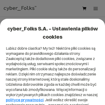
cyber_Folks S.A. – Ustawienia plików
Pomoc
»
Dane i płatności
»
Dane osobowe i firmowe
»
Jak
cookies
zaktualizować dane abonenta domeny?
Jak zaktualizować dane abonenta
Lubisz dobre ciastka? My też! Niektóre pliki cookies są
domeny?
wymagane do prawidłowego działania strony.
Zaakceptuj także dodatkowe pliki cookies, związane z
wydajnością usług, serwisami społecznościowymi i
Dane osobowe i
marketingiem. Pliki cookie służą także do personalizacji
Dane i płatności
firmowe
reklam. Dzięki nim otrzymasz najlepsze doświadczenie
naszej strony internetowej, którą stale doskonalimy.
Udzielona dobrowolnie zgoda w każdej chwili może być
Jeśli Twoje dane uległy zmianie i masz zarejestrowaną
wycofana lub zmodyfikowana. Więcej informacji o
domenę, skontaktuj się z nami na finanse@cyberfolks.pl w
wykorzystywanych plikach cookies znajdziesz w naszej
celu aktualizacji danych abonenta domeny.
polityce prywatności
. Jeśli wolisz określić swoje