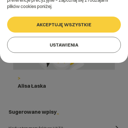
preferencje precyzyjnie – zapoznaj się z rodzajami
plików cookies poniżej.
AKCEPTUJĘ WSZYSTKIE
USTAWIENIA
>
Alisa Łaska
Sugerowane wpisy