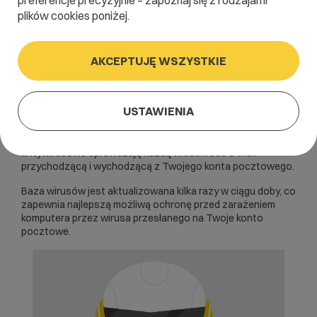
preferencje precyzyjnie – zapoznaj się z rodzajami
plików cookies poniżej.
Artykuł dla panelu:
WebAs
AKCEPTUJĘ WSZYSTKIE
USTAWIENIA
Tak. Wszystkie serwery pocztowe na infrastrukturze
WebAs korzystają z sieci skanerów antywirusowych
działających w oparciu o oprogramowanie
ClamAV
. Skanery
antywirusowe sprawdzają każdą wiadomość e-mail
przychodzącą i wychodzącą z Twojego konta pocztowego.
Baza wirusów jest aktualizowana kilka razy w ciągu doby, co
zapewnia najlepszą możliwą ochronę przed zarażeniem
komputera przez wirusa przesłanego na Twoje konto
pocztowe.