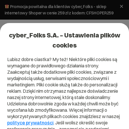
Promocja powitalna dla klientów cyber_Folks - sklep
internetowy Shoper w cenie 259 zł z kodem: CFSHOPER259
cyber_Folks S.A. – Ustawienia plików
cookies
Lubisz dobre ciastka? My też! Niektóre pliki cookies są
Pomoc
»
Poczta
»
Czy moje konta pocztowe są
wymagane do prawidłowego działania strony.
zabezpieczone skanerem antywirusowym?
Zaakceptuj także dodatkowe pliki cookies, związane z
Czy moje konta pocztowe są
wydajnością usług, serwisami społecznościowymi i
zabezpieczone skanerem
marketingiem. Pliki cookie służą także do personalizacji
reklam. Dzięki nim otrzymasz najlepsze doświadczenie
antywirusowym?
naszej strony internetowej, którą stale doskonalimy.
Udzielona dobrowolnie zgoda w każdej chwili może być
Bezpieczeństwo
wycofana lub zmodyfikowana. Więcej informacji o
Poczta
poczty
wykorzystywanych plikach cookies znajdziesz w naszej
polityce prywatności
. Jeśli wolisz określić swoje