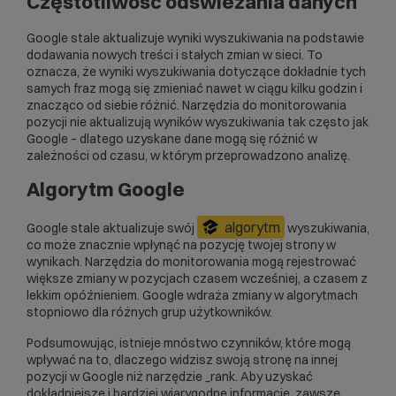
Częstotliwość odświeżania danych
Google stale aktualizuje wyniki wyszukiwania na podstawie
dodawania nowych treści i stałych zmian w sieci. To
oznacza, że wyniki wyszukiwania dotyczące dokładnie tych
samych fraz mogą się zmieniać nawet w ciągu kilku godzin i
znacząco od siebie różnić. Narzędzia do monitorowania
pozycji nie aktualizują wyników wyszukiwania tak często jak
Google – dlatego uzyskane dane mogą się różnić w
zależności od czasu, w którym przeprowadzono analizę.
Algorytm Google
algorytm
Google stale aktualizuje swój
wyszukiwania,
co może znacznie wpłynąć na pozycję twojej strony w
wynikach. Narzędzia do monitorowania mogą rejestrować
większe zmiany w pozycjach czasem wcześniej, a czasem z
lekkim opóźnieniem. Google wdraża zmiany w algorytmach
stopniowo dla różnych grup użytkowników.
Podsumowując, istnieje mnóstwo czynników, które mogą
wpływać na to, dlaczego widzisz swoją stronę na innej
pozycji w Google niż narzędzie _rank. Aby uzyskać
dokładniejsze i bardziej wiarygodne informacje, zawsze