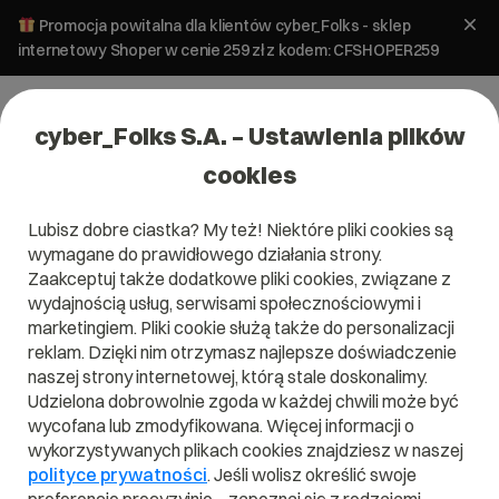
Promocja powitalna dla klientów cyber_Folks - sklep
internetowy Shoper w cenie 259 zł z kodem: CFSHOPER259
cyber_Folks S.A. – Ustawienia plików
cookies
Lubisz dobre ciastka? My też! Niektóre pliki cookies są
Pomoc
»
Aplikacje stron
»
_rank
»
Dlaczego widzę moją
wymagane do prawidłowego działania strony.
stronę na innej pozycji w Google niż narzędzie _rank?
Zaakceptuj także dodatkowe pliki cookies, związane z
Dlaczego widzę moją stronę na innej
wydajnością usług, serwisami społecznościowymi i
pozycji w Google niż narzędzie
marketingiem. Pliki cookie służą także do personalizacji
reklam. Dzięki nim otrzymasz najlepsze doświadczenie
_rank?
naszej strony internetowej, którą stale doskonalimy.
Udzielona dobrowolnie zgoda w każdej chwili może być
_rank
Aplikacje stron
wycofana lub zmodyfikowana. Więcej informacji o
wykorzystywanych plikach cookies znajdziesz w naszej
polityce prywatności
. Jeśli wolisz określić swoje