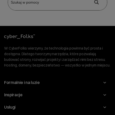
W CyberFolks wierzymy, że technologia powinna być prosta i
dostępna. Dlatego tworzymy narzędzia, które pozwalają
budować strony, rozwijać projekty i zarządzać nimi bez stresu.
Hosting, domeny, bezpieczeństwo — wszystko w jednym miejscu.
Formalnie i na luzie
O nas
Inspiracje
Relacje inwestorskie
Blog
Usługi
Program Korzyści dla Inwestorów
Słownik IT