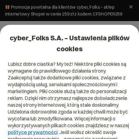
Promocja powitalna dla klientów cyber_Folks - sklep
internetowy Shoper w cenie 259 zł z kodem: CFSHOPER259
cyber_Folks S.A. – Ustawienia plików
cookies
Lubisz dobre ciastka? My też! Niektóre pliki cookies są
Pomoc
»
Poczta
»
Bezpieczeństwo poczty
»
Ochrona
wymagane do prawidłowego działania strony.
antywirusowa poczty e-mail
Zaakceptuj także dodatkowe pliki cookies, związane z
Ochrona antywirusowa poczty e-
wydajnością usług, serwisami społecznościowymi i
mail
marketingiem. Pliki cookie służą także do personalizacji
reklam. Dzięki nim otrzymasz najlepsze doświadczenie
naszej strony internetowej, którą stale doskonalimy.
Bezpieczeństwo
Udzielona dobrowolnie zgoda w każdej chwili może być
Poczta
poczty
wycofana lub zmodyfikowana. Więcej informacji o
wykorzystywanych plikach cookies znajdziesz w naszej
polityce prywatności
. Jeśli wolisz określić swoje