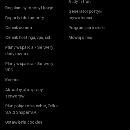
Audyt stron
Regulaminy i specyfikacje
Generator polityki
Raporty i dokumenty
prywatności
Cennik domen
Program partnerski
Cennik hostingu, vps, ssl
Mówią o nas
Plany wsparcia – Serwery
dedykowane
Plany wsparcia – Serwery
VPS
Kariera
Aktualny stan pracy
serwerów
Plan połączenia cyber_Folks
S.A. z Shoper S.A.
Ustawienia cookies