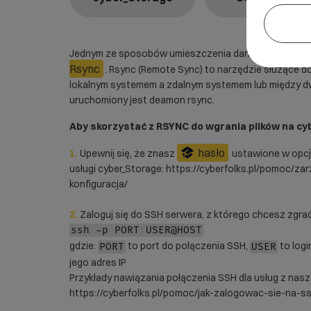
Jednym ze sposobów umieszczenia danych na usłudze
Rsync
. Rsync (Remote Sync) to narzędzie służące do
lokalnym systemem a zdalnym systemem lub między d
uruchomiony jest deamon rsync.
Aby skorzystać z RSYNC do wgrania plików na cy
hasło
1.
Upewnij się, że znasz
ustawione w opcj
usługi cyber_Storage:
https://cyberfolks.pl/pomoc/za
konfiguracja/
2.
Zaloguj się do SSH serwera, z którego chcesz zgra
ssh -p PORT USER@HOST
gdzie:
to port do połączenia SSH,
to logi
PORT
USER
jego adres IP
Przykłady nawiązania połączenia SSH dla usług z naszą
https://cyberfolks.pl/pomoc/jak-zalogowac-sie-na-s