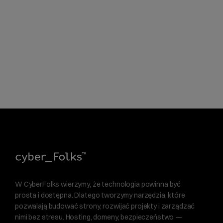
W CyberFolks wierzymy, że technologia powinna być
prosta i dostępna. Dlatego tworzymy narzędzia, które
pozwalają budować strony, rozwijać projekty i zarządzać
nimi bez stresu. Hosting, domeny, bezpieczeństwo —