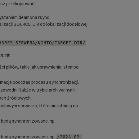
hcesz przekopiować.
zystaniem deamona rsync.
lizacji SOURCE_DIR do lokalizacji docelowej
ADRES_SERWERA/KONTO/TARGET_DIR/
pcji:
ci plików, takie jak uprawnienia, stempel
rmacje podczas procesu synchronizacji.
zewodni (także w trybie archiwalnym).
ach źródłowych.
ocelowym serwerze, które nie istnieją na
ki będą synchronizowane, np.
iki będą synchronizowane, np.
/2024-02-