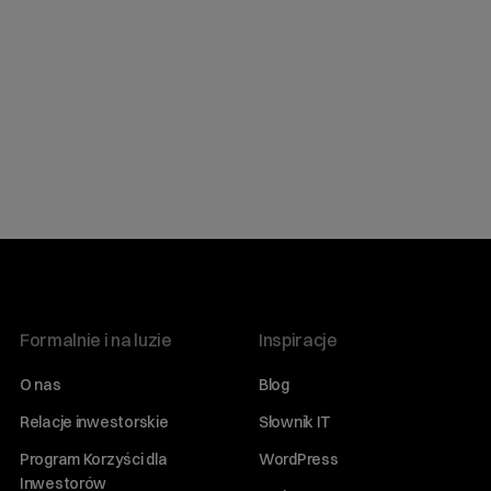
Formalnie i na luzie
Inspiracje
O nas
Blog
Relacje inwestorskie
Słownik IT
Program Korzyści dla
WordPress
Inwestorów