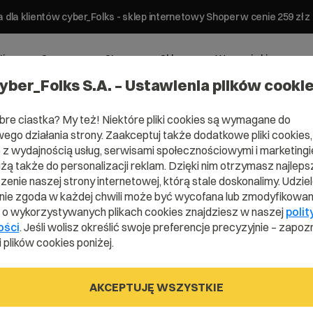
 dla klientów cyber_Folks - sklep internetowy Shoper w cenie 259 z
ting
Serwery
Strony
Sklepy
Wsparcie biznesowe
yber_Folks S.A. – Ustawienia plików cooki
bre ciastka? My też! Niektóre pliki cookies są wymagane do
ego działania strony. Zaakceptuj także dodatkowe pliki cookies,
z wydajnością usług, serwisami społecznościowymi i marketingie
orage przez Rsync?
użą także do personalizacji reklam. Dzięki nim otrzymasz najleps
enie naszej strony internetowej, którą stale doskonalimy. Udzie
z usługi
ie zgoda w każdej chwili może być wycofana lub zmodyfikowan
i o wykorzystywanych plikach cookies znajdziesz w naszej
polit
przez Rsync?
ości
. Jeśli wolisz określić swoje preferencje precyzyjnie – zapozn
 plików cookies poniżej.
AKCEPTUJĘ WSZYSTKIE