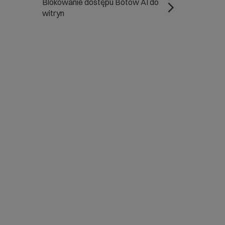
Blokowanie dostępu Botów AI do
witryn