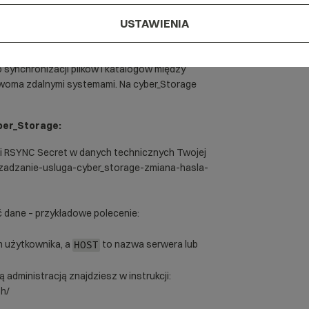
USTAWIENIA
 cyber_Storage jest wgranie ich za pomocą
 synchronizacji plików i katalogów między
woma zdalnymi systemami. Na cyber_Storage
ber_Storage:
i RSYNC Secret w danych technicznych Twojej
rzadzanie-usluga-cyber_storage-zmiana-hasla-
ć dane – przykładowe polecenie:
n użytkownika, a
to nazwa serwera lub
HOST
 administracją znajdziesz w instrukcji:
sh/