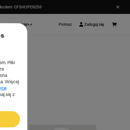
ł z kodem: CFSHOPER259
Inspiracje
Pomoc
Zaloguj się
es
m. Pliki
ze
lona
a. Więcej
yce
aj się z