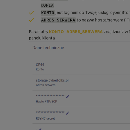
KOPIA
jest loginem do Twojej usługi cyber_Sto
KONTO
to nazwa hosta/serwera FTP
ADRES_SERWERA
Parametry
KONTO
i
ADRES_SERWERA
znajdziesz w 
panelu klienta