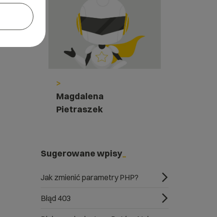
>
Magdalena
Pietraszek
Sugerowane wpisy
Jak zmienić parametry PHP?
Błąd 403