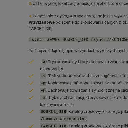
3.
Ustal, w jakiej lokalizacji znajdują się pliki, które c
4.
Połączenie z cyber_Storage dostępne jest z wykor
Przykładowe
polecenie do skopiowania danych z loka
TARGET_DIR:
rsync -avWHs SOURCE_DIR rsync://KONTO@
Poniżej znajduje się opis wszystkich wykorzystanych o
–
: Tryb archiwalny, który zachowuje właściwoś
a
czasowy, itp.
: Tryb verbose, wyświetla szczegółowe info
-v
: Kopiowanie plików specjalnych w sposób pr
-W
: Zachowuje dowiązania symboliczne na plik
-H
: Tryb synchronizacji, który usuwa pliki na d
-s
lokalnym systemie
: Katalog źródłowy, z którego pli
SOURCE_DIR
/home/user/domains
: Katalog źródłowy, z którego pl
TARGET_DIR