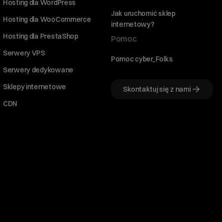
Hosting dla WordPress
Jak uruchomić sklep
Hosting dla WooCommerce
internetowy?
Hosting dla PrestaShop
Pomoc
Serwery VPS
Pomoc cyber_Folks
Serwery dedykowane
Sklepy internetowe
Skontaktuj się z nami
CDN
Witaj! Jestem robo_Folks.
W czym mogę pomóc?
Kliknij kafelek albo napisz wiadomość
— znajdziemy rozwiązanie